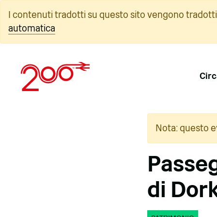
Vai
I contenuti tradotti su questo sito vengono tradott
al
automatica
contenuto
Circ
Nota: questo e
Passegg
di Dor