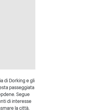
a di Dorking e gli
uesta passeggiata
Deepdene. Segue
unti di interesse
smare la città,