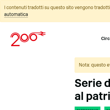
Vai
I contenuti tradotti su questo sito vengono tradott
al
automatica
contenuto
Circ
Nota: questo e
Serie 
al pat