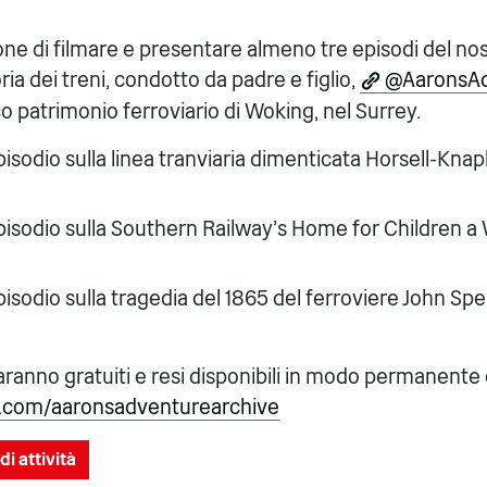
ne di filmare e presentare almeno tre episodi del no
ria dei treni, condotto da padre e figlio,
@AaronsAd
cco patrimonio ferroviario di Woking, nel Surrey.
isodio sulla linea tranviaria dimenticata Horsell-Kna
isodio sulla Southern Railway's Home for Children a
sodio sulla tragedia del 1865 del ferroviere John Spe
 saranno gratuiti e resi disponibili in modo permanente
com/aaronsadventurearchive
di attività