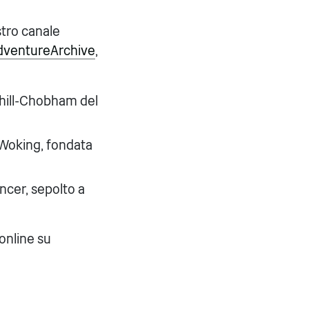
stro canale
ventureArchive
,
phill-Chobham del
 Woking, fondata
ncer, sepolto a
 online su