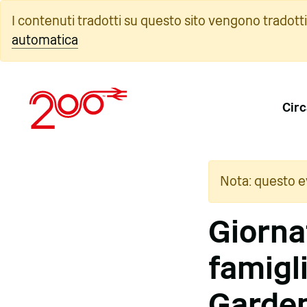
Vai
I contenuti tradotti su questo sito vengono tradott
al
automatica
contenuto
Circ
Nota: questo e
Giornat
famigl
Garde