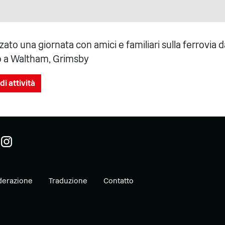
to una giornata con amici e familiari sulla ferrovia 
o a Waltham, Grimsby
di attività
erazione
Traduzione
Contatto