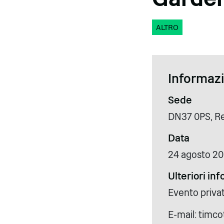
ALTRO
Informazio
Sede
DN37 0PS, R
Data
24 agosto 2
Ulteriori in
Evento priva
E-mail: timc