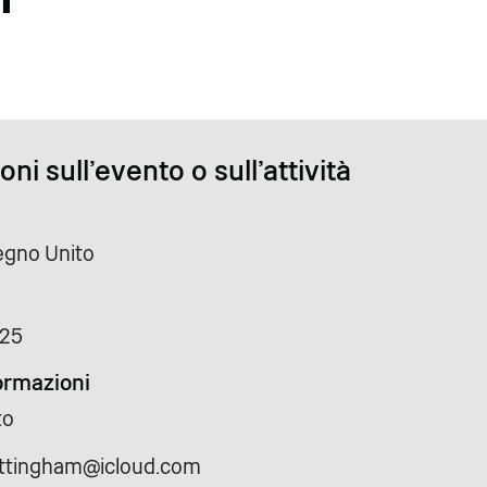
ni sull'evento o sull'attività
egno Unito
025
formazioni
to
ottingham@icloud.com