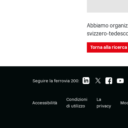
Abbiamo organizza
svizzero-tedesc
Torna alla ricerca 
Seguire la ferrovia 200:
Condizioni
La
Accessibilità
Mod
di utilizzo
privacy