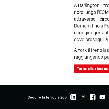
A Darlington il t
nord lungo l'ECM
attraverso il cir
Durham fino a Fer
ricongiungersi al
dove proseguirà 
A York il treno l
raggiungendo punt
Torna alla ricerca 
Seguire la ferrovia 200: