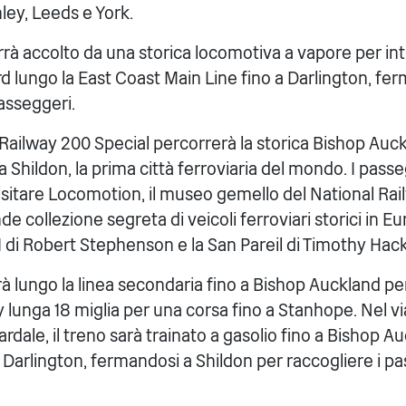
hley, Leeds e York.
errà accolto da una storica locomotiva a vapore per in
d lungo la East Coast Main Line fino a Darlington, fe
passeggeri.
 Railway 200 Special percorrerà la storica Bishop Auck
 Shildon, la prima città ferroviaria del mondo. I pass
 visitare Locomotion, il museo gemello del National R
de collezione segreta di veicoli ferroviari storici in Eur
 di Robert Stephenson e la San Pareil di Timothy Hac
rà lungo la linea secondaria fino a Bishop Auckland per 
lunga 18 miglia per una corsa fino a Stanhope. Nel via
ardale, il treno sarà trainato a gasolio fino a Bishop A
 Darlington, fermandosi a Shildon per raccogliere i p