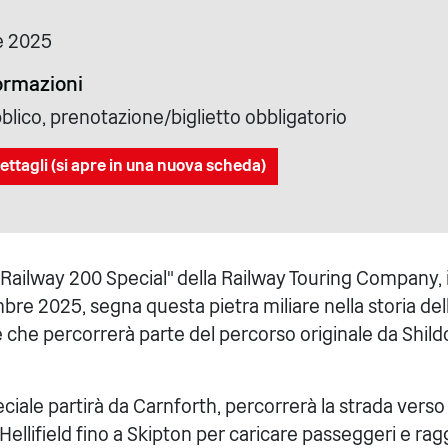
e 2025
formazioni
blico, prenotazione/biglietto obbligatorio
ettagli (si apre in una nuova scheda)
e "Railway 200 Special" della Railway Touring Company
re 2025, segna questa pietra miliare nella storia del
 che percorrerà parte del percorso originale da Shil
iale partirà da Carnforth, percorrerà la strada verso 
 Hellifield fino a Skipton per caricare passeggeri e rag