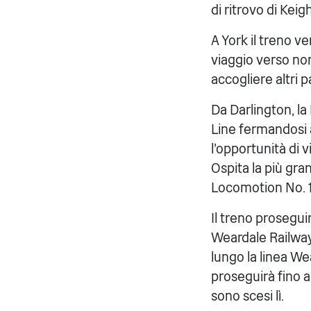
di ritrovo di Keig
A York il treno v
viaggio verso nor
accogliere altri 
Da Darlington, la
Line fermandosi a
l'opportunità di
Ospita la più gran
Locomotion No. 1
Il treno prosegui
Weardale Railway 
lungo la linea We
proseguirà fino a
sono scesi lì.