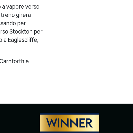
vo a vapore verso
 treno girerà
assando per
verso Stockton per
 a Eaglescliffe,
 Carnforth e