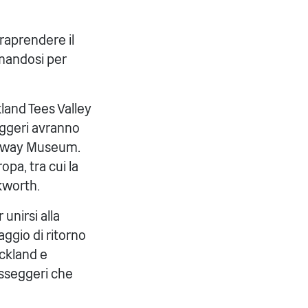
traprendere il
rmandosi per
land Tees Valley
eggeri avranno
ailway Museum.
opa, tra cui la
kworth.
unirsi alla
ggio di ritorno
uckland e
asseggeri che