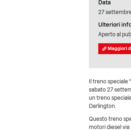
Data
27 settembr
Ulteriori in
Aperto al pub
Maggiori d
Il treno special
sabato 27 settemb
un treno speciale
Darlington.
Questo treno spec
motori diesel via