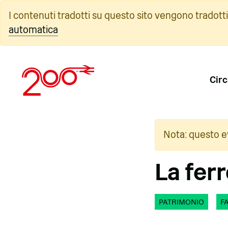
Vai
I contenuti tradotti su questo sito vengono tradott
al
automatica
contenuto
Circ
Nota: questo e
La fer
PATRIMONIO
F