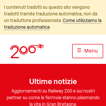
Vai
I contenuti tradotti su questo sito vengono
al
tradotti tramite traduzione automatica, non da
contenuto
un traduttore professionista.
Come utilizziamo la
traduzione automatica
☰
Menu
Ultime notizie
Aggiornamenti su Railway 200 e sui nostri
partner su come le ferrovie stanno plasmando
la vita in Gran Bretagna.