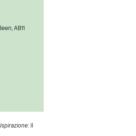
deen, AB11
Ispirazione
: Il