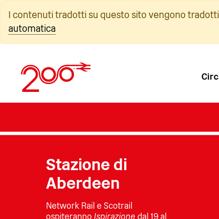
Vai
I contenuti tradotti su questo sito vengono tradott
al
automatica
contenuto
Circ
Stazione di
Aberdeen
Network Rail e Scotrail
ospiteranno
Ispirazione
dal 19 al