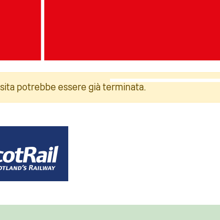
: Jack Boskett/Railway200
Foto: Jack Boskett/Rai
isita potrebbe essere già terminata.