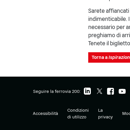
Sarete affiancat
indimenticabile. I
necessario per amm
preghiamo di arriv
Tenete il bigliett
Torna a
Ispirazio
Seguire la ferrovia 200:
Condizioni
La
Accessibilità
Mod
di utilizzo
privacy