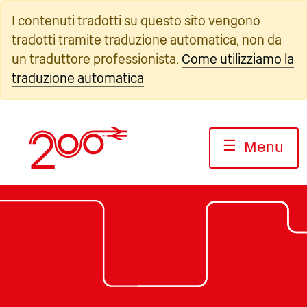
Vai
I contenuti tradotti su questo sito vengono
al
tradotti tramite traduzione automatica, non da
contenuto
un traduttore professionista.
Come utilizziamo la
traduzione automatica
☰
Menu
Foto: Jack Boskett/Railway200
Foto: Jack Boskett/Railway200
Foto: Jack Boskett/Railway200