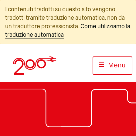
Vai
I contenuti tradotti su questo sito vengono
al
tradotti tramite traduzione automatica, non da
contenuto
un traduttore professionista.
Come utilizziamo la
traduzione automatica
☰
Menu
Foto: Jack Boskett/Railway 200
Foto: Linea Crescione
Foto: Jack Boskett/Railway200