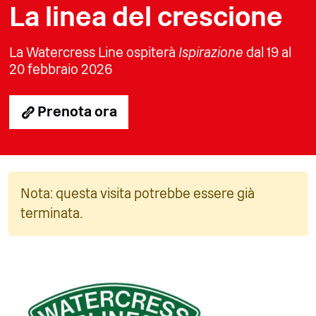
La linea del crescione
La Watercress Line ospiterà
Ispirazione
dal 19 al
20 febbraio 2026
Prenota ora
Nota: questa visita potrebbe essere già
terminata.