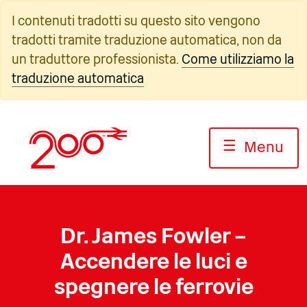
Vai
I contenuti tradotti su questo sito vengono
al
tradotti tramite traduzione automatica, non da
contenuto
un traduttore professionista.
Come utilizziamo la
traduzione automatica
☰
Menu
Dr. James Fowler –
Accendere le luci e
spegnere le ferrovie