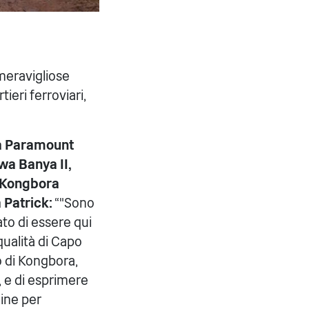
 meravigliose
ieri ferroviari,
la Paramount
a Banya II,
i Kongbora
 Patrick:
“"Sono
o di essere qui
 qualità di Capo
 di Kongbora,
 e di esprimere
dine per