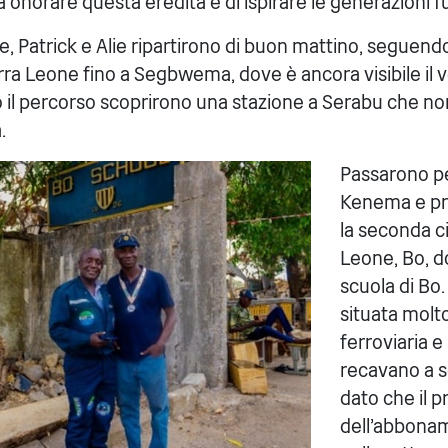
a onorare questa eredità e di ispirare le generazioni fu
e, Patrick e Alie ripartirono di buon mattino, seguendo
erra Leone fino a Segbwema, dove è ancora visibile il 
o il percorso scoprirono una stazione a Serabu che 
.
Passarono p
Kenema e pr
la seconda ci
Leone, Bo, d
scuola di Bo.
situata molto
ferroviaria e 
recavano a s
dato che il p
dell'abbonam