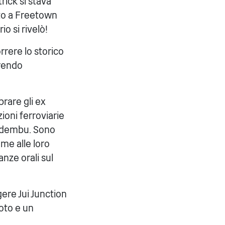
rick si stava
oto a Freetown
io si rivelò!
orrere lo storico
frendo
brare gli ex
zioni ferroviarie
endembu. Sono
me alle loro
anze orali sul
ere Jui Junction
oto e un