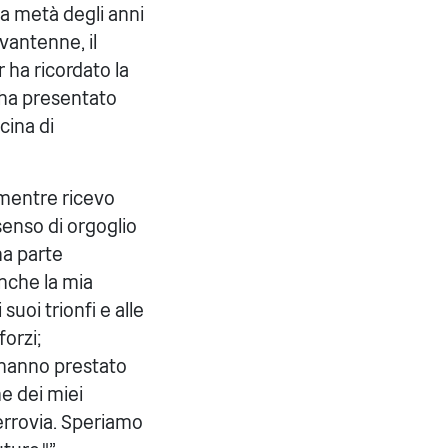
a metà degli anni
vantenne, il
 ha ricordato la
i ha presentato
cina di
 mentre ricevo
enso di orgoglio
na parte
anche la mia
suoi trionfi e alle
orzi;
e hanno prestato
me dei miei
ferrovia. Speriamo