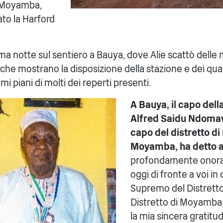
a Moyamba,
to la Harford
ima notte sul sentiero a Bauya, dove Alie scattò delle
che mostrano la disposizione della stazione e dei quart
imi piani di molti dei reperti presenti.
A Bauya, il capo del
Alfred Saidu Ndomaw
capo del distretto d
Moyamba, ha detto a
profondamente onorat
oggi di fronte a voi in
Supremo del Distretto
Distretto di Moyamba,
la mia sincera gratitu