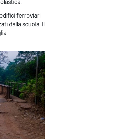
colastica.
difici ferroviari
ti dalla scuola. Il
lia