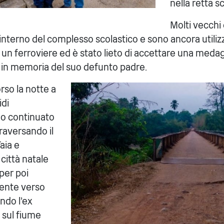
nella retta s
Molti vecchi e
'interno del complesso scolastico e sono ancora utilizza
di un ferroviere ed è stato lieto di accettare una medag
n memoria del suo defunto padre.
rso la notte a
idi
no continuato
ttraversando il
aia e
città natale
 per poi
ente verso
ndo l'ex
 sul fiume