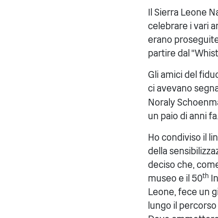
Il Sierra Leone 
celebrare i vari a
erano proseguite 
partire dal "Whist
Gli amici del fid
ci avevano segna
Noraly Schoenmake
un paio di anni fa
Ho condiviso il li
della sensibilizz
deciso che, come 
th
museo e il 50
In
Leone, fece un g
lungo il percorso