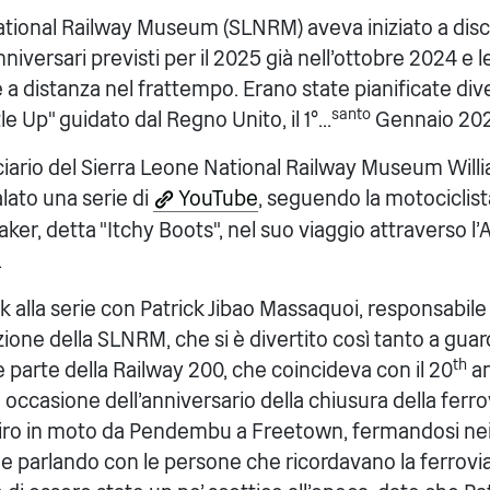
National Railway Museum (SLNRM) aveva iniziato a dis
nniversari previsti per il 2025 già nell'ottobre 2024 e l
a distanza nel frattempo. Erano state pianificate diver
santo
le Up" guidato dal Regno Unito, il 1°...
Gennaio 202
uciario del Sierra Leone National Railway Museum Will
lato una serie di
YouTube
, seguendo la motociclis
r, detta "Itchy Boots", nel suo viaggio attraverso l'
.
nk alla serie con Patrick Jibao Massaquoi, responsabile 
azione della SLNRM, che si è divertito così tanto a gua
th
parte della Railway 200, che coincideva con il 20
an
 occasione dell'anniversario della chiusura della ferrov
iro in moto da Pendembu a Freetown, fermandosi nei s
 e parlando con le persone che ricordavano la ferrovia