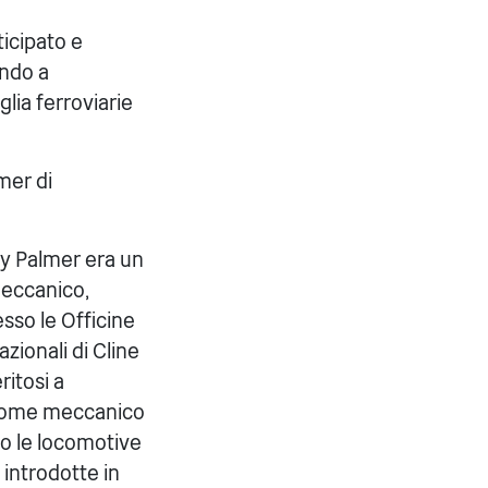
icipato e
ando a
lia ferroviarie
mer di
ry Palmer era un
eccanico,
sso le Officine
zionali di Cline
ritosi a
ome meccanico
do le locomotive
 introdotte in