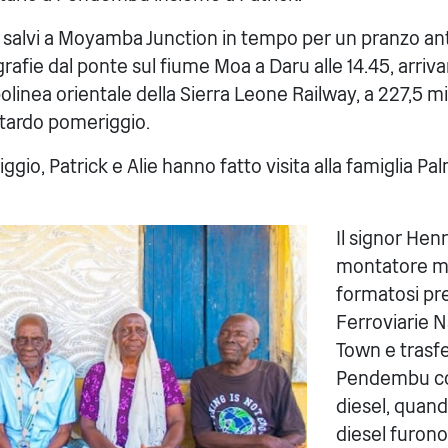
e salvi a Moyamba Junction in tempo per un pranzo ant
grafie dal ponte sul fiume Moa a Daru alle 14.45, arriv
linea orientale della Sierra Leone Railway, a 227,5 mig
tardo pomeriggio.
gio, Patrick e Alie hanno fatto visita alla famiglia Pal
Il signor Hen
montatore m
formatosi pre
Ferroviarie Na
Town e trasfe
Pendembu c
diesel, quan
diesel furono