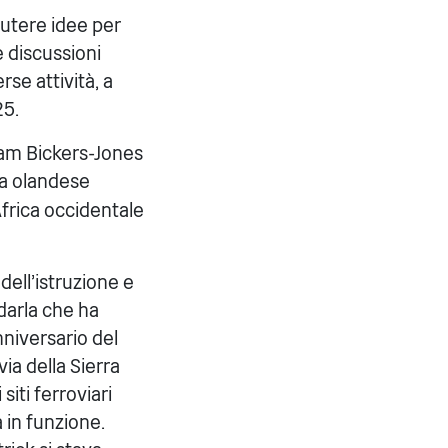
cutere idee per
e discussioni
se attività, a
5.
iam Bickers-Jones
ta olandese
Africa occidentale
dell'istruzione e
rdarla che ha
niversario del
ia della Sierra
iti ferroviari
 in funzione.