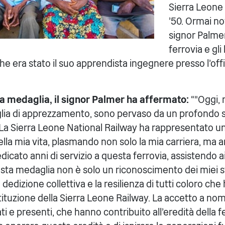
Sierra Leone 
'50. Ormai no
signor Palmer
ferrovia e gl
che era stato il suo apprendista ingegnere presso l'offi
la medaglia, il signor Palmer ha affermato:
“"Oggi,
ia di apprezzamento, sono pervaso da un profondo s
 La Sierra Leone National Railway ha rappresentato u
della mia vita, plasmando non solo la mia carriera, ma 
dicato anni di servizio a questa ferrovia, assistendo ai 
sta medaglia non è solo un riconoscimento dei miei sf
 dedizione collettiva e la resilienza di tutti coloro ch
istituzione della Sierra Leone Railway. La accetto a no
ati e presenti, che hanno contribuito all'eredità della 