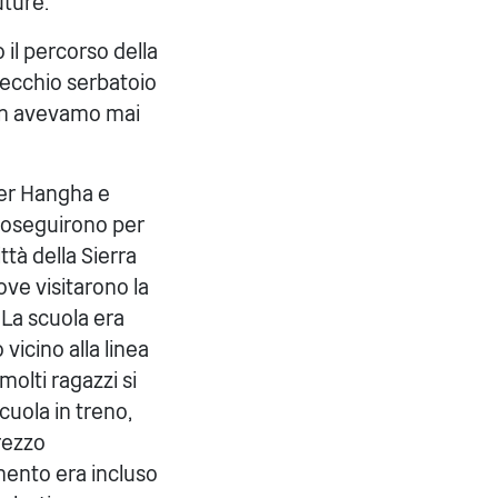
ture."”
 il percorso della
vecchio serbatoio
non avevamo mai
er Hangha e
oseguirono per
ttà della Sierra
ove visitarono la
 La scuola era
 vicino alla linea
molti ragazzi si
cuola in treno,
rezzo
ento era incluso