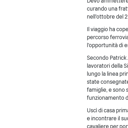
Devo ammettere di
curando una frat
nell'ottobre del 2
Il viaggio ha cope
percorso ferrovia
l'opportunità di e
Secondo Patrick J
lavoratori della S
lungo la linea p
state consegnate
famiglie, e sono 
funzionamento de
Uscì di casa prima
e incontrare il s
cavaliere per po