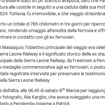
 essere stato un po' scettico all'epoca, dato che Pat
tura alle costole in seguito a una caduta dalla sua m
024. Tuttavia, fu irremovibile, e che viaggio straordinar
rto un totale di 765 chilometri in tre giorni per riperc
rio, rendendo omaggio all'eredità della ferrovia e of
ntrare in contatto con gli ex ferrovieri.
 Massaquoi, l'obiettivo principale del viaggio era cele
ierra Leone Railway e il significato storico delle ex sta
rincipale della Sierra Leone Railway, da Freetown a P
 medaglie commemorative agli ex ferrovieri, o postu
state registrate interviste per preservare le testimoni
lla Sierra Leone Railway.
th
 dell'alba, alle 06.45 di sabato 8
Marcia per raggiung
uo fotografo, Alie Kargbo, che aveva noleggiato una m
rtarlo a Pendembu insieme a Patrick.