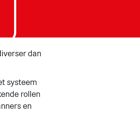
iverser dan
het systeem
kende rollen
anners en