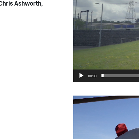
 Chris Ashworth,
00:00
Videospeler