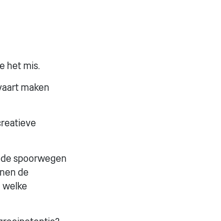
e het mis.
tvaart maken
creatieve
 de spoorwegen
nnen de
n welke