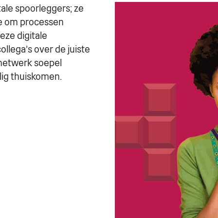
ale spoorleggers; ze
re om processen
eze digitale
llega's over de juiste
netwerk soepel
lig thuiskomen.