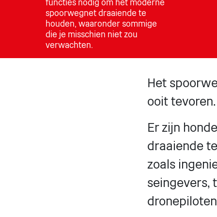
functies nodig om het moderne
spoorwegnet draaiende te
houden, waaronder sommige
die je misschien niet zou
verwachten.
Het spoorwe
ooit tevoren.
Er zijn hond
draaiende te
zoals ingeni
seingevers, 
dronepiloten