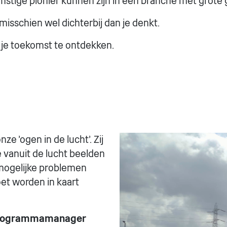
omstige pionier kunnen zijn in een branche met grote
misschien wel dichterbij dan je denkt.
 je toekomst te ontdekken.
Videospeler
 'ogen in de lucht'. Zij
e vanuit de lucht beelden
mogelijke problemen
et worden in kaart
 programmamanager