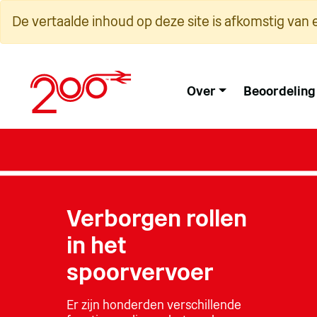
Overslaan
De vertaalde inhoud op deze site is afkomstig van 
naar
inhoud
Over
Beoordeling
Verborgen rollen
in het
spoorvervoer
Er zijn honderden verschillende