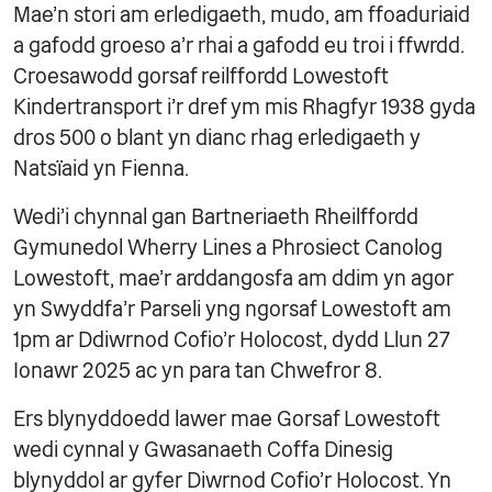
Mae’n stori am erledigaeth, mudo, am ffoaduriaid
a gafodd groeso a’r rhai a gafodd eu troi i ffwrdd.
Croesawodd gorsaf reilffordd Lowestoft
Kindertransport i'r dref ym mis Rhagfyr 1938 gyda
dros 500 o blant yn dianc rhag erledigaeth y
Natsïaid yn Fienna.
Wedi’i chynnal gan Bartneriaeth Rheilffordd
Gymunedol Wherry Lines a Phrosiect Canolog
Lowestoft, mae’r arddangosfa am ddim yn agor
yn Swyddfa’r Parseli yng ngorsaf Lowestoft am
1pm ar Ddiwrnod Cofio’r Holocost, dydd Llun 27
Ionawr 2025 ac yn para tan Chwefror 8.
Ers blynyddoedd lawer mae Gorsaf Lowestoft
wedi cynnal y Gwasanaeth Coffa Dinesig
blynyddol ar gyfer Diwrnod Cofio'r Holocost. Yn