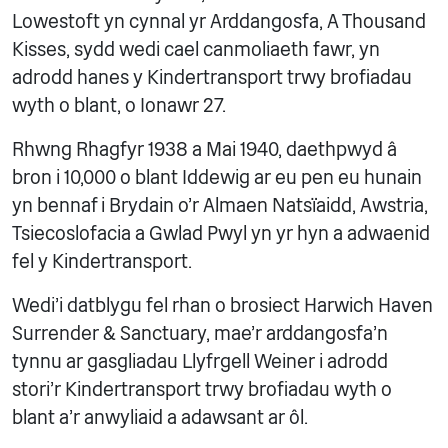
Lowestoft yn cynnal yr Arddangosfa, A Thousand
Kisses, sydd wedi cael canmoliaeth fawr, yn
adrodd hanes y Kindertransport trwy brofiadau
wyth o blant, o Ionawr 27.
Rhwng Rhagfyr 1938 a Mai 1940, daethpwyd â
bron i 10,000 o blant Iddewig ar eu pen eu hunain
yn bennaf i Brydain o'r Almaen Natsïaidd, Awstria,
Tsiecoslofacia a Gwlad Pwyl yn yr hyn a adwaenid
fel y Kindertransport.
Wedi'i datblygu fel rhan o brosiect Harwich Haven
Surrender & Sanctuary, mae'r arddangosfa'n
tynnu ar gasgliadau Llyfrgell Weiner i adrodd
stori'r Kindertransport trwy brofiadau wyth o
blant a'r anwyliaid a adawsant ar ôl.