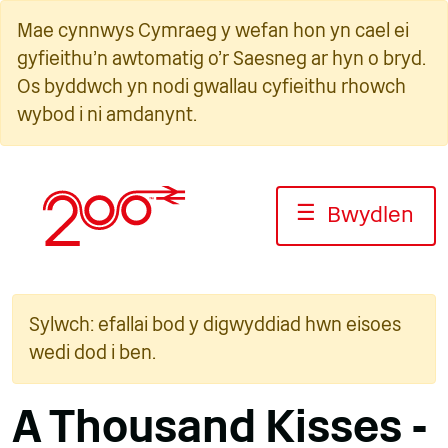
Neidio
Mae cynnwys Cymraeg y wefan hon yn cael ei
i'r
gyfieithu'n awtomatig o'r Saesneg ar hyn o bryd.
cynnwys
Os byddwch yn nodi gwallau cyfieithu rhowch
wybod i ni amdanynt.
☰
Bwydlen
Sylwch: efallai bod y digwyddiad hwn eisoes
wedi dod i ben.
A Thousand Kisses -