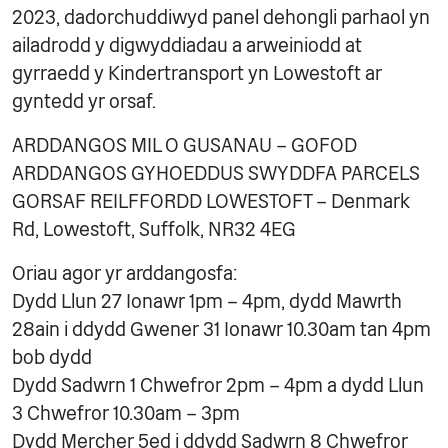
2023, dadorchuddiwyd panel dehongli parhaol yn
ailadrodd y digwyddiadau a arweiniodd at
gyrraedd y Kindertransport yn Lowestoft ar
gyntedd yr orsaf.
ARDDANGOS MIL O GUSANAU – GOFOD
ARDDANGOS GYHOEDDUS SWYDDFA PARCELS
GORSAF REILFFORDD LOWESTOFT – Denmark
Rd, Lowestoft, Suffolk, NR32 4EG
Oriau agor yr arddangosfa:
Dydd Llun 27 Ionawr 1pm – 4pm, dydd Mawrth
28ain i ddydd Gwener 31 Ionawr 10.30am tan 4pm
bob dydd
Dydd Sadwrn 1 Chwefror 2pm – 4pm a dydd Llun
3 Chwefror 10.30am – 3pm
Dydd Mercher 5ed i ddydd Sadwrn 8 Chwefror