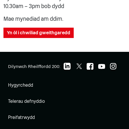
10.30am – 3pm bob dydd
Mae mynediad am ddim.
Yn ôl i chwiliad gweithgaredd
Dilynwch Rheilffordd 200:
Hygyrchedd
Telerau defnyddio
Preifatrwydd