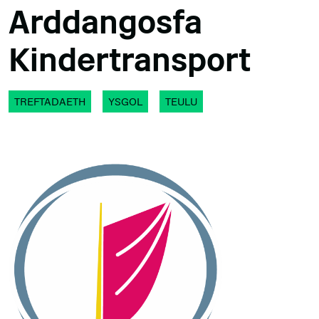
Arddangosfa
Kindertransport
TREFTADAETH
YSGOL
TEULU