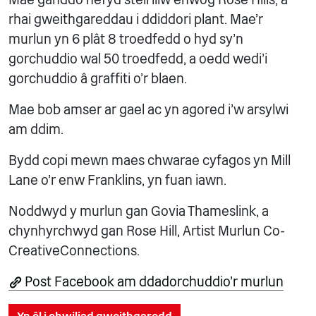
rhai gweithgareddau i ddiddori plant. Mae'r
murlun yn 6 plât 8 troedfedd o hyd sy'n
gorchuddio wal 50 troedfedd, a oedd wedi'i
gorchuddio â graffiti o'r blaen.
Mae bob amser ar gael ac yn agored i'w arsylwi
am ddim.
Bydd copi mewn maes chwarae cyfagos yn Mill
Lane o'r enw Franklins, yn fuan iawn.
Noddwyd y murlun gan Govia Thameslink, a
chynhyrchwyd gan Rose Hill, Artist Murlun Co-
CreativeConnections.
Post Facebook am ddadorchuddio'r murlun