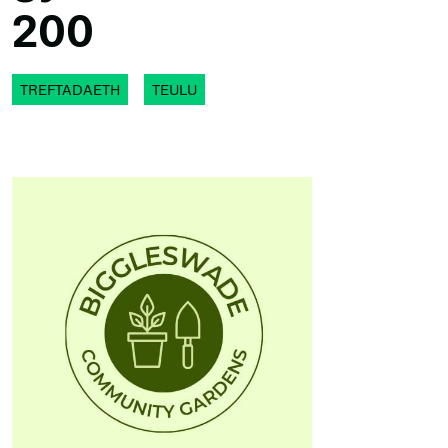
200
TREFTADAETH
TEULU