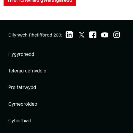
Yn ôl i chwiliad gweithgaredd
Dilynwch Rheilffordd 200:
Hygyrchedd
Telerau defnyddio
Preifatrwydd
Cymedroldeb
Cyfieithiad