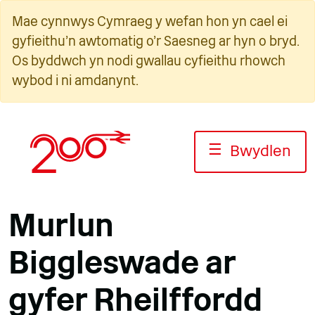
Neidio
Mae cynnwys Cymraeg y wefan hon yn cael ei
i'r
gyfieithu'n awtomatig o'r Saesneg ar hyn o bryd.
cynnwys
Os byddwch yn nodi gwallau cyfieithu rhowch
wybod i ni amdanynt.
☰
Bwydlen
Murlun
Biggleswade ar
gyfer Rheilffordd