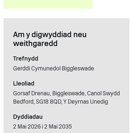
Am y digwyddiad neu
weithgaredd
Trefnydd
Gerddi Cymunedol Biggleswade
Lleoliad
Gorsaf Drenau, Biggleswade, Canol Swydd
Bedford, SG18 8QD, Y Deyrnas Unedig
Dyddiadau
2 Mai 2026 i 2 Mai 2035