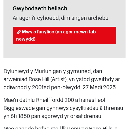
Gwybodaeth bellach
Ar agor i'r cyhoedd, dim angen archebu
Mwy o fanylion (yn agor mewn tab
newydd)
Dyluniwyd y Murlun gan y gymuned, dan
arweiniad Rose Hill (Artist), yn ystod gweithdy ar
ddiwrnod y 200fed pen-blwydd, 27 Medi 2025.
Mae'n dathlu Rheilffordd 200 a hanes lleol
Biggleswade gan gynnwys cysylltiadau â threnau
yn ôl i 1850 pan agorwyd yr orsaf drenau.
Mae ganddo hefyd steil lliw enwog Rose Hills, a