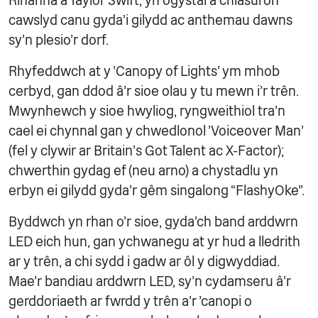
Rihanna a Taylor Swift, yn ogystal â chlasuron
cawslyd canu gyda’i gilydd ac anthemau dawns
sy’n plesio’r dorf.
Rhyfeddwch at y 'Canopy of Lights' ym mhob
cerbyd, gan ddod â'r sioe olau y tu mewn i'r trên.
Mwynhewch y sioe hwyliog, ryngweithiol tra'n
cael ei chynnal gan y chwedlonol 'Voiceover Man'
(fel y clywir ar Britain's Got Talent ac X-Factor);
chwerthin gydag ef (neu arno) a chystadlu yn
erbyn ei gilydd gyda'r gêm singalong “FlashyOke”.
Byddwch yn rhan o'r sioe, gyda'ch band arddwrn
LED eich hun, gan ychwanegu at yr hud a lledrith
ar y trên, a chi sydd i gadw ar ôl y digwyddiad.
Mae'r bandiau arddwrn LED, sy'n cydamseru â'r
gerddoriaeth ar fwrdd y trên a'r 'canopi o