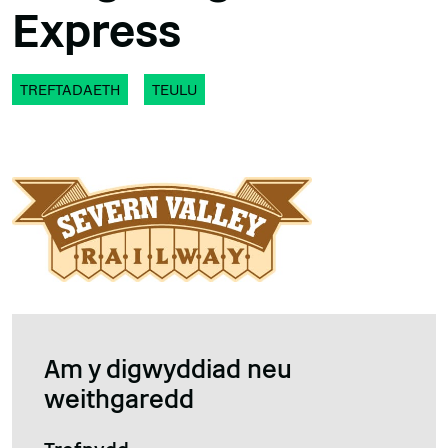
Express
TREFTADAETH
TEULU
Am y digwyddiad neu
weithgaredd