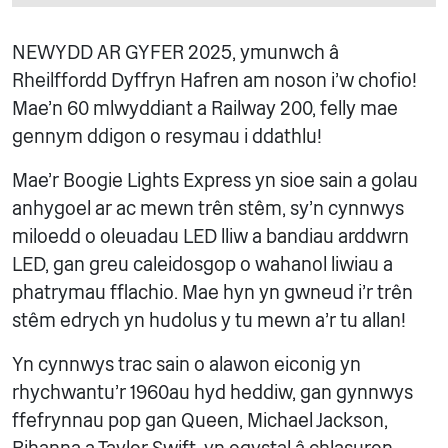
NEWYDD AR GYFER 2025, ymunwch â
Rheilffordd Dyffryn Hafren am noson i’w chofio!
Mae'n 60 mlwyddiant a Railway 200, felly mae
gennym ddigon o resymau i ddathlu!
Mae'r Boogie Lights Express yn sioe sain a golau
anhygoel ar ac mewn trên stêm, sy'n cynnwys
miloedd o oleuadau LED lliw a bandiau arddwrn
LED, gan greu caleidosgop o wahanol liwiau a
phatrymau fflachio. Mae hyn yn gwneud i'r trên
stêm edrych yn hudolus y tu mewn a'r tu allan!
Yn cynnwys trac sain o alawon eiconig yn
rhychwantu’r 1960au hyd heddiw, gan gynnwys
ffefrynnau pop gan Queen, Michael Jackson,