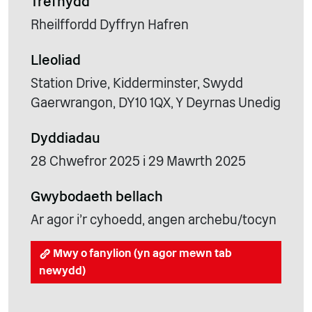
Trefnydd
Rheilffordd Dyffryn Hafren
Lleoliad
Station Drive, Kidderminster, Swydd
Gaerwrangon, DY10 1QX, Y Deyrnas Unedig
Dyddiadau
28 Chwefror 2025 i 29 Mawrth 2025
Gwybodaeth bellach
Ar agor i'r cyhoedd, angen archebu/tocyn
Mwy o fanylion (yn agor mewn tab
newydd)