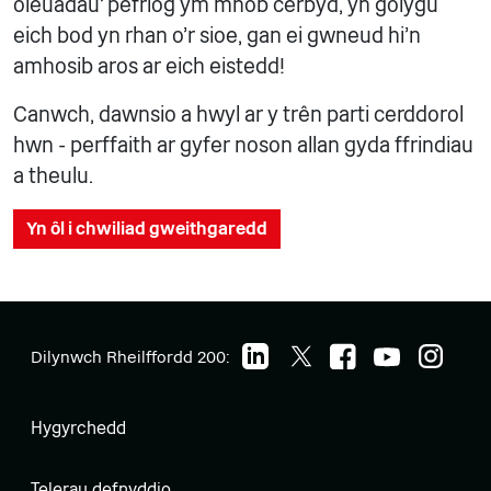
oleuadau' pefriog ym mhob cerbyd, yn golygu
eich bod yn rhan o'r sioe, gan ei gwneud hi'n
amhosib aros ar eich eistedd!
Canwch, dawnsio a hwyl ar y trên parti cerddorol
hwn - perffaith ar gyfer noson allan gyda ffrindiau
a theulu.
Yn ôl i chwiliad gweithgaredd
Dilynwch Rheilffordd 200:
Hygyrchedd
Telerau defnyddio