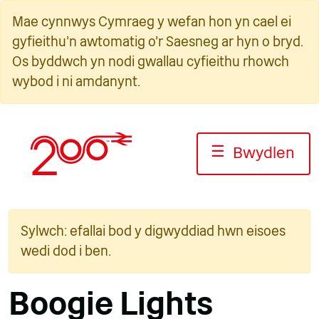
Neidio
Mae cynnwys Cymraeg y wefan hon yn cael ei
i'r
gyfieithu'n awtomatig o'r Saesneg ar hyn o bryd.
cynnwys
Os byddwch yn nodi gwallau cyfieithu rhowch
wybod i ni amdanynt.
☰
Bwydlen
Sylwch: efallai bod y digwyddiad hwn eisoes
wedi dod i ben.
Boogie Lights