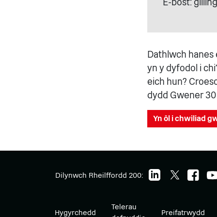
E-bost: gill
Dathlwch hanes e
yn y dyfodol i c
eich hun? Croeso
dydd Gwener 30 
Yn ôl i chwiliad 
Dilynwch Rheilffordd 200:
Telerau
Hygyrchedd
Preifatrwydd