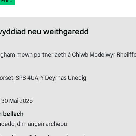
TEULU
wyddiad neu weithgaredd
llingham mewn partneriaeth â Chlwb Modelwyr Rheilff
Dorset, SP8 4UA, Y Deyrnas Unedig
i 30 Mai 2025
 bellach
cyhoedd, dim angen archebu