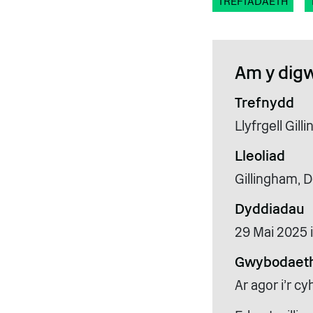
TREFTADAETH
Am y dig
Trefnydd
Llyfrgell Gi
Lleoliad
Gillingham, 
Dyddiadau
29 Mai 2025 
Gwybodaeth
Ar agor i'r 