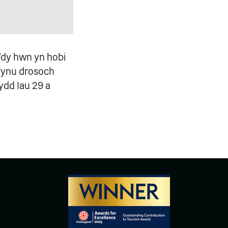
Ydy hwn yn hobi
rfynu drosoch
ydd Iau 29 a