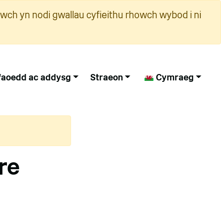
wch yn nodi gwallau cyfieithu rhowch wybod i ni
faoedd ac addysg
Straeon
Cymraeg
re