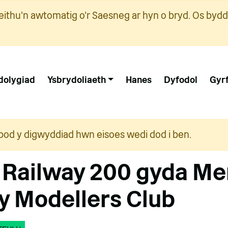
ithu'n awtomatig o'r Saesneg ar hyn o bryd. Os bydd
dolygiad
Ysbrydoliaeth
Hanes
Dyfodol
Gyr
i bod y digwyddiad hwn eisoes wedi dod i ben.
 Railway 200 gyda Me
y Modellers Club