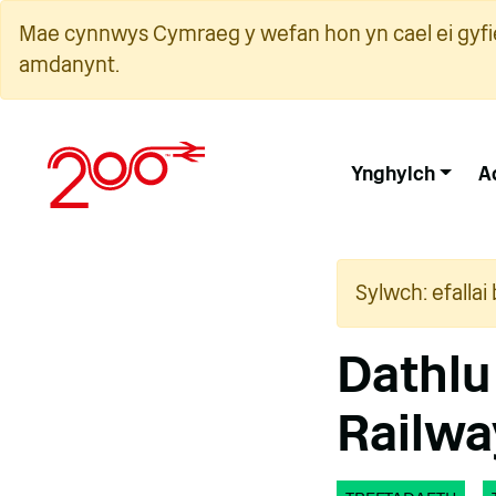
Neidio
Mae cynnwys Cymraeg y wefan hon yn cael ei gyfie
i'r
amdanynt.
cynnwys
Ynghylch
A
Sylwch: efalla
Dathlu
Railwa