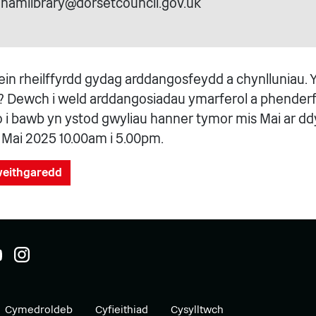
inghamlibrary@dorsetcouncil.gov.uk
in rheilffyrdd gydag arddangosfeydd a chynlluniau. 
hi? Dewch i weld arddangosiadau ymarferol a phende
 i bawb yn ystod gwyliau hanner tymor mis Mai ar dd
Mai 2025 10.00am i 5.00pm.
gweithgaredd
Cymedroldeb
Cyfieithiad
Cysylltwch