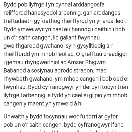
Bydd pob llyfrgell yn cynnal arddangosfa
reilffordd hanesyddol arbennig, gan arddangos
treftadaeth gyfoethog rheilffyrdd yn yr ardal leol.
Bydd ymwelwyr yn cael eu hannog i deithio i bob
un o'r saith cangen, lle gallant fwynhau
gweithgaredd gwahanol sy'n gysylltiedig â'r
rheilffordd ym mhob lleoliad. O grefftau creadigol
i gemau rhyngweithiol ac Amser Rhigwm
Babanod a sesiynau adrodd straeon, mae
rhywbeth gwahanol ym mhob cangen i bob oed ei
fwynhau. Bydd cyfranogwyr yn derbyn tocyn trên
llyfrgell arbennig, a fydd yn cael ei glipio ym mhob
cangen y maent yn ymweld â hi.
Unwaith y bydd tocynnau wedi'u torri ar gyfer
pob un o'r saith cangen, bydd cyfranogwyr ifanc