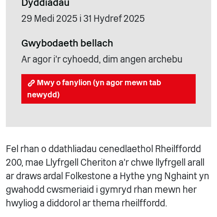
Dyddiadau
29 Medi 2025 i 31 Hydref 2025
Gwybodaeth bellach
Ar agor i'r cyhoedd, dim angen archebu
Mwy o fanylion (yn agor mewn tab
newydd)
Fel rhan o ddathliadau cenedlaethol Rheilffordd
200, mae Llyfrgell Cheriton a'r chwe llyfrgell arall
ar draws ardal Folkestone a Hythe yng Nghaint yn
gwahodd cwsmeriaid i gymryd rhan mewn her
hwyliog a diddorol ar thema rheilffordd.