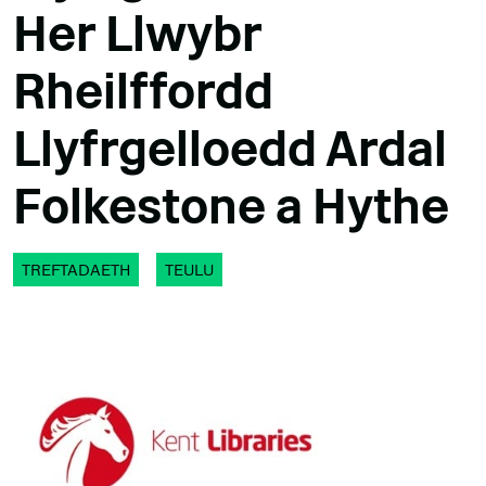
Her Llwybr
Rheilffordd
Llyfrgelloedd Ardal
Folkestone a Hythe
TREFTADAETH
TEULU