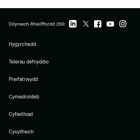
Dilynwch Rheilffordd 200:
Hygyrchedd
Telerau defnyddio
Preifatrwydd
Cymedroldeb
Cyfieithiad
Cysylltwch