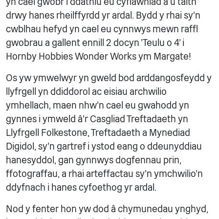
yn cael gwobr i ddathlu eu cyflawniad a'u taith
drwy hanes rheilffyrdd yr ardal. Bydd y rhai sy'n
cwblhau hefyd yn cael eu cynnwys mewn raffl
gwobrau a gallent ennill 2 docyn 'Teulu o 4' i
Hornby Hobbies Wonder Works ym Margate!
Os yw ymwelwyr yn gweld bod arddangosfeydd y
llyfrgell yn ddiddorol ac eisiau archwilio
ymhellach, maen nhw'n cael eu gwahodd yn
gynnes i ymweld â'r Casgliad Treftadaeth yn
Llyfrgell Folkestone, Treftadaeth a Mynediad
Digidol, sy'n gartref i ystod eang o ddeunyddiau
hanesyddol, gan gynnwys dogfennau prin,
ffotograffau, a rhai arteffactau sy'n ymchwilio'n
ddyfnach i hanes cyfoethog yr ardal.
Nod y fenter hon yw dod â chymunedau ynghyd,