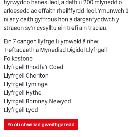
hyrwyddo hanes lleol, a dathlu 200 mlynedd o
arloesedd ac effaith rheilffyrdd lleol. Ymunwch â
ni ar y daith gyffrous hon a darganfyddwch y
straeon sy'n cysylltu ein trefi a'n traciau.
Ein 7 cangen llyfrgell i ymweld â nhw:
Treftadaeth a Mynediad Digidol Llyfrgell
Folkestone
Llyfrgell Rhodfa'r Coed
Llyfrgell Cheriton
Llyfrgell Lyminge
Llyfrgell Hythe
Llyfrgell Romney Newydd
Llyfrgell Lydd
Yn ôl i chwiliad gweithgaredd