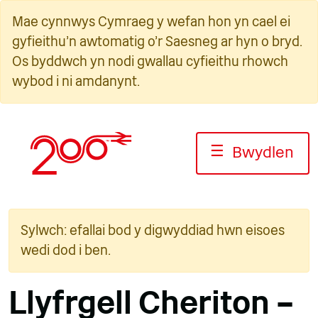
Neidio
Mae cynnwys Cymraeg y wefan hon yn cael ei
i'r
gyfieithu'n awtomatig o'r Saesneg ar hyn o bryd.
cynnwys
Os byddwch yn nodi gwallau cyfieithu rhowch
wybod i ni amdanynt.
☰
Bwydlen
Sylwch: efallai bod y digwyddiad hwn eisoes
wedi dod i ben.
Llyfrgell Cheriton –