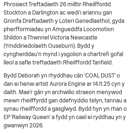
Phrosiect Treftadaeth 26 milltir Rheilffordd
Stockton a Darlington ac wedi'i ariannu gan
Gronfa Dreftadaeth y Loteri Genedlaethol, gyda
pherfformiadau yn Amgueddfa Locomotion
Shildon a Thwnnel Victoria Newcastle
(Ymddiriedolaeth Ouseburn). Bydd y
cyngherddau'n mynd i ysgolion a chartrefi gofal
lleol a safle treftadaeth Rheilffordd Tanfield.
Bydd Deborah yn rhyddhau cân 'COAL DUST' o
dan ei henw artist Aurora Engine ar 14.11.25 cyn y
daith. Mae'r gân yn archwilio straeon menywod
mewn rheilffyrdd gan ddefnyddio telyn, tannau a
synau rheilffordd a gasglwyd. Bydd hyn yn rhan o
EP 'Railway Queen' a fydd yn cael ei ryddhau yn y
gwanwyn 2026.