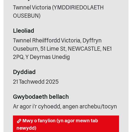
Twnnel Victoria (YMDDIRIEDOLAETH
OUSEBUN)
Lleoliad
Twnnel Rheilffordd Victoria, Dyffryn
Ouseburn, 51 Lime St, NEWCASTLE, NE1
2PQ, Y Deyrnas Unedig
Dyddiad
21 Tachwedd 2025
Gwybodaeth bellach
Ar agor i'r cyhoedd, angen archebu/tocyn
Mwy o fanylion (yn agor mewn tab
newydd)