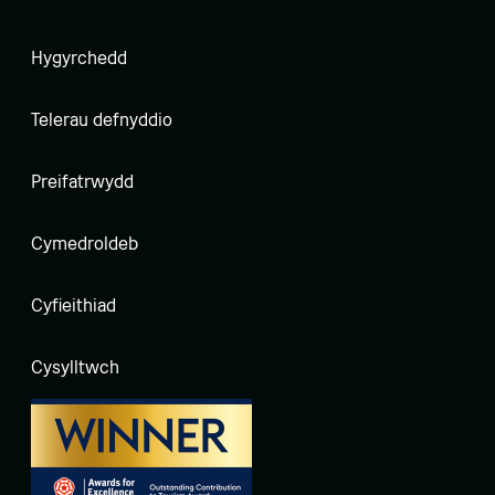
Hygyrchedd
Telerau defnyddio
Preifatrwydd
Cymedroldeb
Cyfieithiad
Cysylltwch