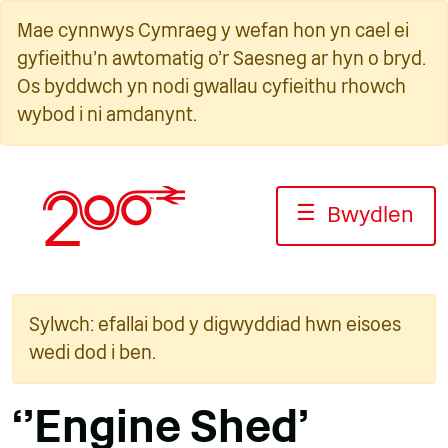
Neidio
Mae cynnwys Cymraeg y wefan hon yn cael ei
i'r
gyfieithu'n awtomatig o'r Saesneg ar hyn o bryd.
cynnwys
Os byddwch yn nodi gwallau cyfieithu rhowch
wybod i ni amdanynt.
☰
Bwydlen
Sylwch: efallai bod y digwyddiad hwn eisoes
wedi dod i ben.
‘'Engine Shed'