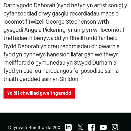
Datblygodd Deborah (sydd hefyd yn artist sonig) y
cyfansoddiad drwy gasglu recordiadau maes o
locomotif Twizell George Stephenson wrth
gysgodi Angela Pickering, yr unig yrrwr locomotif
treftadaeth benywaidd yn Rheilffordd Tanfield.
Bydd Deborah yn creu recordiadau o'r gwaith a
fydd yn cynnwys hanesion llafar gan weithwyr
rheilffordd o gymunedau yn Swydd Durham a
fydd yn cael eu harddangos fel gosodiad sain a
thaith gerdded sain yn Shildon.
Yn ôl i chwiliad gweithgaredd
Dilynwch Rheilffordd 200: