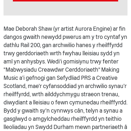
Mae Deborah Shaw (yr artist Aurora Engine) ar fin
dangos gwaith newydd pwerus am y tro cyntaf yn
dathlu Rail 200, gan archwilio hanes y rheilffyrdd
trwy gerddoriaeth wrth fwyhau lleisiau sydd yn
aml yn anhysbys. Wedi'i gomisiynu trwy fenter
"Mabwysiadu Creawdwr Cerddoriaeth" Making
Music a'i gefnogi gan Sefydliad PRS a Creative
Scotland, mae'r cyfansoddiad yn archwilio synau'r
rheilffyrdd, wrth ailddychmygu straeon trenau,
diwydiant a lleisiau o fewn cymunedau rheilffyrdd.
Bydd y gwaith sy'n cynnwys cân, telyn a synau a
gasglwyd o amgylcheddau rheilffyrdd yn teithio
lleoliadau yn Swydd Durham mewn partneriaeth â