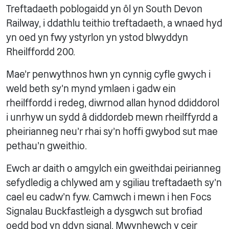
Treftadaeth poblogaidd yn ôl yn South Devon
Railway, i ddathlu teithio treftadaeth, a wnaed hyd
yn oed yn fwy ystyrlon yn ystod blwyddyn
Rheilffordd 200.
Mae'r penwythnos hwn yn cynnig cyfle gwych i
weld beth sy'n mynd ymlaen i gadw ein
rheilffordd i redeg, diwrnod allan hynod ddiddorol
i unrhyw un sydd â diddordeb mewn rheilffyrdd a
pheirianneg neu'r rhai sy'n hoffi gwybod sut mae
pethau'n gweithio.
Ewch ar daith o amgylch ein gweithdai peirianneg
sefydledig a chlywed am y sgiliau treftadaeth sy'n
cael eu cadw'n fyw. Camwch i mewn i hen Focs
Signalau Buckfastleigh a dysgwch sut brofiad
oedd bod yn ddyn signal. Mwynhewch y ceir