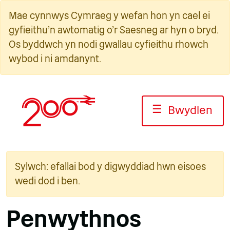
Neidio
Mae cynnwys Cymraeg y wefan hon yn cael ei
i'r
gyfieithu'n awtomatig o'r Saesneg ar hyn o bryd.
cynnwys
Os byddwch yn nodi gwallau cyfieithu rhowch
wybod i ni amdanynt.
☰
Bwydlen
Sylwch: efallai bod y digwyddiad hwn eisoes
wedi dod i ben.
Penwythnos