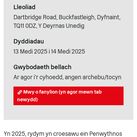
Lleoliad
Dartbridge Road, Buckfastleigh, Dyfnaint,
TQ11 0DZ, Y Deyrnas Unedig
Dyddiadau
13 Medi 2025 i 14 Medi 2025
Gwybodaeth bellach
Ar agor i'r cyhoedd, angen archebu/tocyn
Mwy o fanylion (yn agor mewn tab
newydd)
Yn 2025, rydym yn croesawu ein Penwythnos