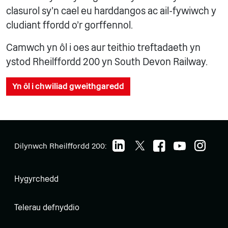
clasurol sy'n cael eu harddangos ac ail-fywiwch y
cludiant ffordd o'r gorffennol.
Camwch yn ôl i oes aur teithio treftadaeth yn
ystod Rheilffordd 200 yn South Devon Railway.
Yn ôl i chwiliad gweithgaredd
Dilynwch Rheilffordd 200:
Hygyrchedd
Telerau defnyddio