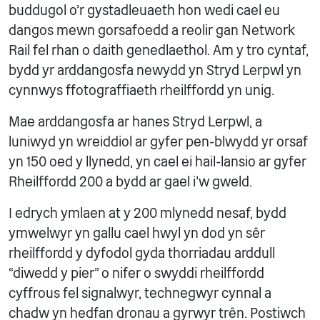
buddugol o’r gystadleuaeth hon wedi cael eu
dangos mewn gorsafoedd a reolir gan Network
Rail fel rhan o daith genedlaethol. Am y tro cyntaf,
bydd yr arddangosfa newydd yn Stryd Lerpwl yn
cynnwys ffotograffiaeth rheilffordd yn unig.
Mae arddangosfa ar hanes Stryd Lerpwl, a
luniwyd yn wreiddiol ar gyfer pen-blwydd yr orsaf
yn 150 oed y llynedd, yn cael ei hail-lansio ar gyfer
Rheilffordd 200 a bydd ar gael i'w gweld.
I edrych ymlaen at y 200 mlynedd nesaf, bydd
ymwelwyr yn gallu cael hwyl yn dod yn sêr
rheilffordd y dyfodol gyda thorriadau arddull
“diwedd y pier” o nifer o swyddi rheilffordd
cyffrous fel signalwyr, technegwyr cynnal a
chadw yn hedfan dronau a gyrwyr trên. Postiwch