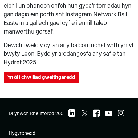
eich llun ohonoch chi'ch hun gyda'r torriadau hyn
gan dagio ein porthiant Instagram Network Rail
Eastern a gallech gael cyfle i ennill taleb
manwerthu gorsaf.
Dewch i weld y cyfan ar y balconi uchaf wrth ymyl
bwyty Leon. Bydd yr arddangosfa ar y safle tan
Hydref 2025.
Yn ôl i chwiliad gweithgaredd
Dilynwch Rheilffordd 200:
Hygyrchedd