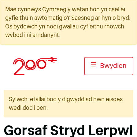
Neidio
Mae cynnwys Cymraeg y wefan hon yn cael ei
i'r
gyfieithu'n awtomatig o'r Saesneg ar hyn o bryd.
cynnwys
Os byddwch yn nodi gwallau cyfieithu rhowch
wybod i ni amdanynt.
☰
Bwydlen
Sylwch: efallai bod y digwyddiad hwn eisoes
wedi dod i ben.
Gorsaf Stryd Lerpwl