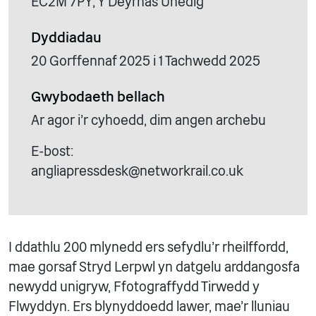
EC2M 7PY, Y Deyrnas Unedig
Dyddiadau
20 Gorffennaf 2025 i 1 Tachwedd 2025
Gwybodaeth bellach
Ar agor i'r cyhoedd, dim angen archebu
E-bost:
angliapressdesk@networkrail.co.uk
I ddathlu 200 mlynedd ers sefydlu’r rheilffordd,
mae gorsaf Stryd Lerpwl yn datgelu arddangosfa
newydd unigryw, Ffotograffydd Tirwedd y
Flwyddyn. Ers blynyddoedd lawer, mae’r lluniau