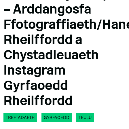
– Arddangosfa
Ffotograffiaeth/Han
Rheilffordd a
Chystadleuaeth
Instagram
Gyrfaoedd
Rheilffordd
TREFTADAETH
GYRFAOEDD
TEULU