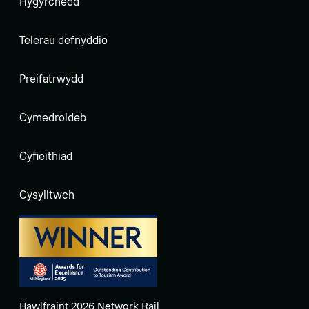
Hygyrchedd
Telerau defnyddio
Preifatrwydd
Cymedroldeb
Cyfieithiad
Cysylltwch
Hawlfraint 2026 Network Rail