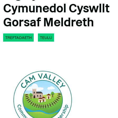
Cymunedol Cyswllt
Gorsaf Meldreth
TREFTADAETH
TEULU