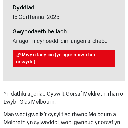
Dyddiad
16 Gorffennaf 2025
Gwybodaeth bellach
Ar agor i'r cyhoedd, dim angen archebu
Mwy o fanylion (yn agor mewn tab
newydd)
Yn dathlu agoriad Cyswllt Gorsaf Meldreth, rhan o
Lwybr Glas Melbourn.
Mae wedi gwella'r cysylltiad rhwng Melbourn a
Meldreth yn sylweddol, wedi gwneud yr orsaf yn