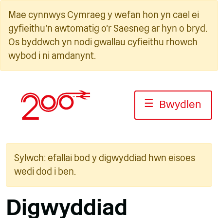
Neidio
Mae cynnwys Cymraeg y wefan hon yn cael ei
i'r
gyfieithu'n awtomatig o'r Saesneg ar hyn o bryd.
cynnwys
Os byddwch yn nodi gwallau cyfieithu rhowch
wybod i ni amdanynt.
☰
Bwydlen
Sylwch: efallai bod y digwyddiad hwn eisoes
wedi dod i ben.
Digwyddiad