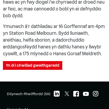
haws ac yn fwy diogel i'w chyrraedd ar droed neu
ar feic, ac mae cannoedd o bobl yn ei defnyddio
bob dydd.
Ymunwch â'r dathliadau ar 16 Gorffennaf am 4pm
yn Station Road Melbourn. Bydd lluniaeth,
areithiau, helfa sborion, a dadorchuddio
arddangosfeydd hanes yn dathlu hanes y llwybr
cyswllt, a 175 mlynedd o Hanes Gorsaf Meldreth.
Yn ôl i chwiliad gweithgaredd
Dilynwch Rheilffordd 200: