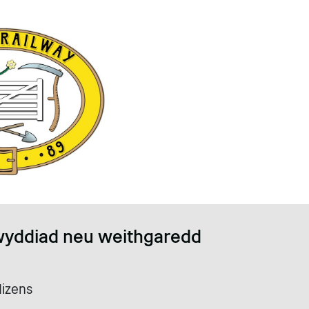
wyddiad neu weithgaredd
Mizens