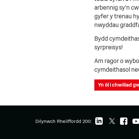
arbennig sy'n cw
gyfer y trenau hy
nwyddau graddfa 
Bydd cymdeithasa
syrpreisys!
Am ragor o wybo
cymdeithasol n
Yn ôl i chwiliad 
Dilynwch Rheilffordd 200: