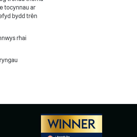
ae tocynnau ar
 Hefyd bydd trên
ynnwys rhai
fryngau