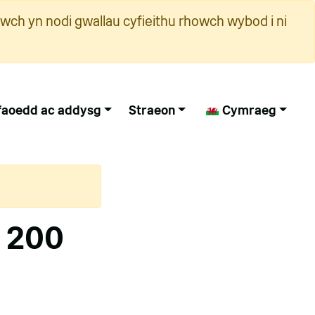
wch yn nodi gwallau cyfieithu rhowch wybod i ni
faoedd ac addysg
Straeon
Cymraeg
l 200