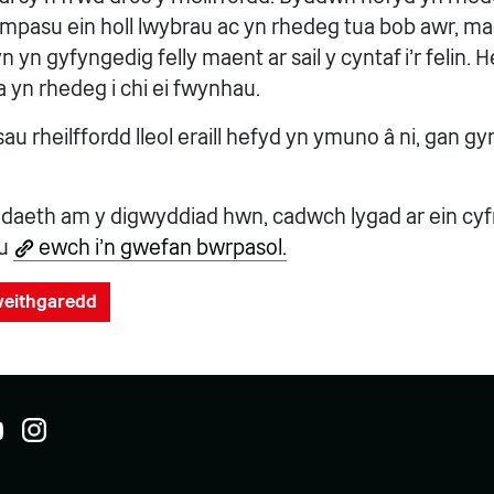
mpasu ein holl lwybrau ac yn rhedeg tua bob awr, m
n yn gyfyngedig felly maent ar sail y cyntaf i'r felin.
yn rhedeg i chi ei fwynhau.
u rheilffordd lleol eraill hefyd yn ymuno â ni, gan g
daeth am y digwyddiad hwn, cadwch lygad ar ein cy
eu
ewch i’n gwefan bwrpasol.
gweithgaredd