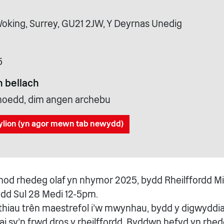
Woking, Surrey, GU21 2JW, Y Deyrnas Unedig
5
 bellach
cyhoedd, dim angen archebu
ylion (yn agor mewn tab newydd)
rnod rhedeg olaf yn nhymor 2025, bydd Rheilffordd Mi
ydd Sul 28 Medi 12-5pm.
thiau trên maestrefol i'w mwynhau, bydd y digwyddia
rhai sy'n frwd dros y rheilffordd. Byddwn hefyd yn rh