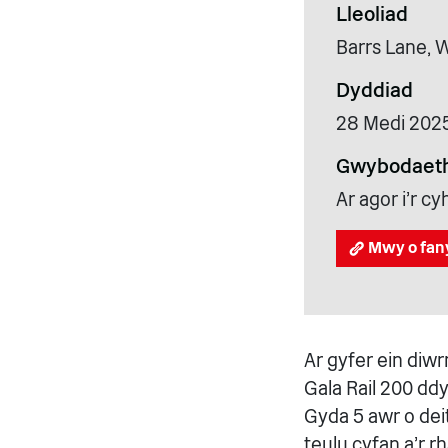
Lleoliad
Barrs Lane, 
Dyddiad
28 Medi 202
Gwybodaeth
Ar agor i'r 
Mwy o fan
Ar gyfer ein diw
Gala Rail 200 dd
Gyda 5 awr o dei
teulu cyfan a'r 