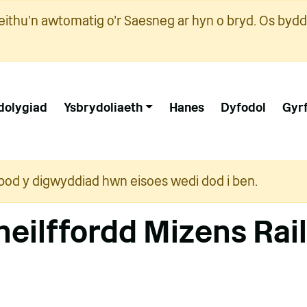
ithu'n awtomatig o'r Saesneg ar hyn o bryd. Os bydd
dolygiad
Ysbrydoliaeth
Hanes
Dyfodol
Gyr
i bod y digwyddiad hwn eisoes wedi dod i ben.
heilffordd Mizens Rai