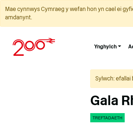
Neidio
Mae cynnwys Cymraeg y wefan hon yn cael ei gyfie
i'r
amdanynt.
cynnwys
Ynghylch
A
Sylwch: efalla
Gala R
TREFTADAETH