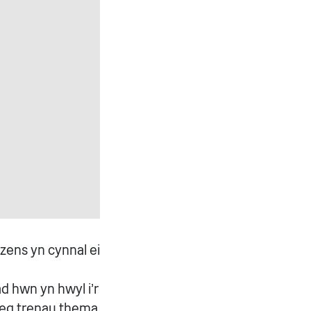
zens yn cynnal ei
d hwn yn hwyl i'r
edeg trenau thema