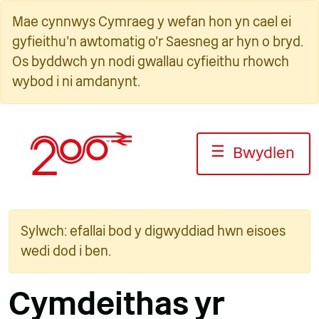
Neidio
Mae cynnwys Cymraeg y wefan hon yn cael ei
i'r
gyfieithu'n awtomatig o'r Saesneg ar hyn o bryd.
cynnwys
Os byddwch yn nodi gwallau cyfieithu rhowch
wybod i ni amdanynt.
☰
Bwydlen
Sylwch: efallai bod y digwyddiad hwn eisoes
wedi dod i ben.
Cymdeithas yr