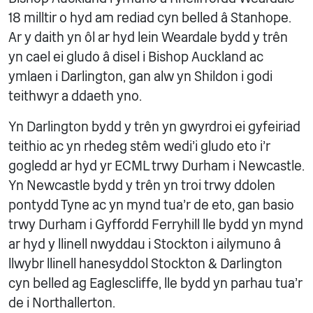
18 milltir o hyd am rediad cyn belled â Stanhope.
Ar y daith yn ôl ar hyd lein Weardale bydd y trên
yn cael ei gludo â disel i Bishop Auckland ac
ymlaen i Darlington, gan alw yn Shildon i godi
teithwyr a ddaeth yno.
Yn Darlington bydd y trên yn gwyrdroi ei gyfeiriad
teithio ac yn rhedeg stêm wedi'i gludo eto i'r
gogledd ar hyd yr ECML trwy Durham i Newcastle.
Yn Newcastle bydd y trên yn troi trwy ddolen
pontydd Tyne ac yn mynd tua'r de eto, gan basio
trwy Durham i Gyffordd Ferryhill lle bydd yn mynd
ar hyd y llinell nwyddau i Stockton i ailymuno â
llwybr llinell hanesyddol Stockton & Darlington
cyn belled ag Eaglescliffe, lle bydd yn parhau tua'r
de i Northallerton.