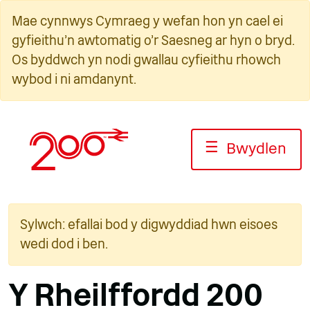
Neidio
Mae cynnwys Cymraeg y wefan hon yn cael ei
i'r
gyfieithu'n awtomatig o'r Saesneg ar hyn o bryd.
cynnwys
Os byddwch yn nodi gwallau cyfieithu rhowch
wybod i ni amdanynt.
☰
Bwydlen
Sylwch: efallai bod y digwyddiad hwn eisoes
wedi dod i ben.
Y Rheilffordd 200