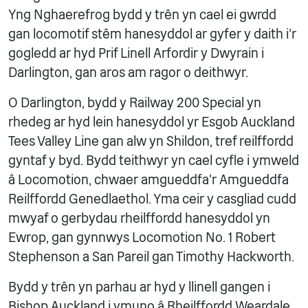
Yng Nghaerefrog bydd y trên yn cael ei gwrdd
gan locomotif stêm hanesyddol ar gyfer y daith i'r
gogledd ar hyd Prif Linell Arfordir y Dwyrain i
Darlington, gan aros am ragor o deithwyr.
O Darlington, bydd y Railway 200 Special yn
rhedeg ar hyd lein hanesyddol yr Esgob Auckland
Tees Valley Line gan alw yn Shildon, tref reilffordd
gyntaf y byd. Bydd teithwyr yn cael cyfle i ymweld
â Locomotion, chwaer amgueddfa'r Amgueddfa
Reilffordd Genedlaethol. Yma ceir y casgliad cudd
mwyaf o gerbydau rheilffordd hanesyddol yn
Ewrop, gan gynnwys Locomotion No. 1 Robert
Stephenson a San Pareil gan Timothy Hackworth.
Bydd y trên yn parhau ar hyd y llinell gangen i
Bishop Auckland i ymuno â Rheilffordd Weardale