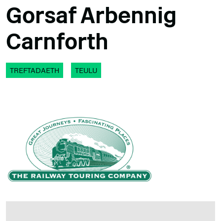
Gorsaf Arbennig
Carnforth
TREFTADAETH
TEULU