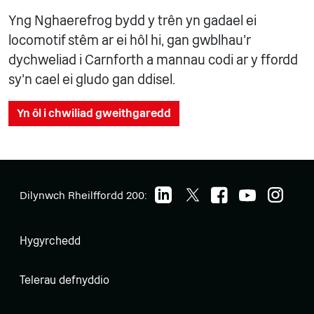
Yng Nghaerefrog bydd y trên yn gadael ei
locomotif stêm ar ei hôl hi, gan gwblhau'r
dychweliad i Carnforth a mannau codi ar y ffordd
sy'n cael ei gludo gan ddisel.
Yn ôl i chwiliad gweithgaredd
Dilynwch Rheilffordd 200:
Hygyrchedd
Telerau defnyddio