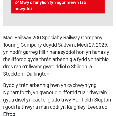
Mwy o fanylion (yn agor mewn tab
newydd)
Mae 'Railway 200 Special' y Railway Company
Touring Company ddydd Sadwrn, Medi 27, 2025,
yn nodi'r garreg filltir hanesyddol hon yn hanes y
rheilffordd gyda thrên arbennig a fydd yn teithio
dros ran o'r llwybr gwreiddiol o Shildon, a
Stockton i Darlington.
Bydd y trên arbennig hwn yn cychwyn yng
Ngharnforth, yn gwneud ei ffordd tua'r dwyrain
gyda disel yn cael ei gludo trwy Hellifield i Skipton
i godi teithwyr a man codi yn Keighley, Leeds ac
Efrog.