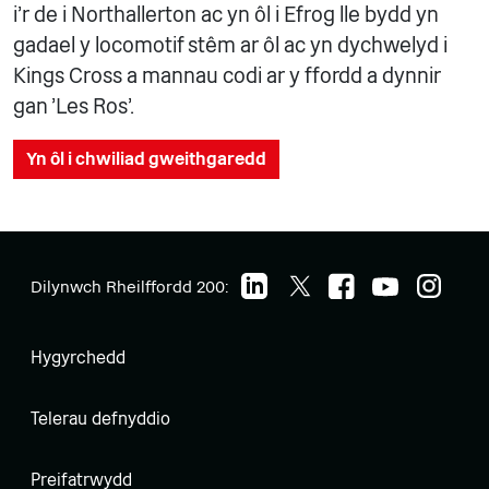
i'r de i Northallerton ac yn ôl i Efrog lle bydd yn
gadael y locomotif stêm ar ôl ac yn dychwelyd i
Kings Cross a mannau codi ar y ffordd a dynnir
gan 'Les Ros'.
Yn ôl i chwiliad gweithgaredd
Dilynwch Rheilffordd 200:
Hygyrchedd
Telerau defnyddio
Preifatrwydd