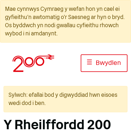
Neidio
Mae cynnwys Cymraeg y wefan hon yn cael ei
i'r
gyfieithu'n awtomatig o'r Saesneg ar hyn o bryd.
cynnwys
Os byddwch yn nodi gwallau cyfieithu rhowch
wybod i ni amdanynt.
☰
Bwydlen
Sylwch: efallai bod y digwyddiad hwn eisoes
wedi dod i ben.
Y Rheilffordd 200