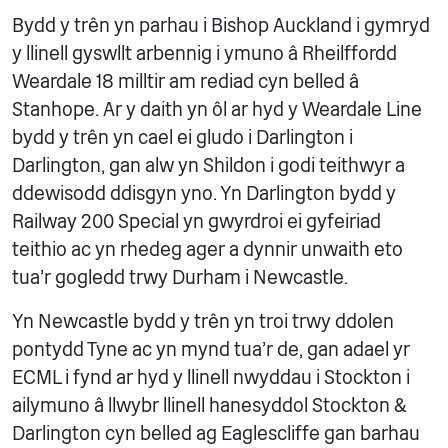
Bydd y trên yn parhau i Bishop Auckland i gymryd
y llinell gyswllt arbennig i ymuno â Rheilffordd
Weardale 18 milltir am rediad cyn belled â
Stanhope. Ar y daith yn ôl ar hyd y Weardale Line
bydd y trên yn cael ei gludo i Darlington i
Darlington, gan alw yn Shildon i godi teithwyr a
ddewisodd ddisgyn yno. Yn Darlington bydd y
Railway 200 Special yn gwyrdroi ei gyfeiriad
teithio ac yn rhedeg ager a dynnir unwaith eto
tua'r gogledd trwy Durham i Newcastle.
Yn Newcastle bydd y trên yn troi trwy ddolen
pontydd Tyne ac yn mynd tua'r de, gan adael yr
ECML i fynd ar hyd y llinell nwyddau i Stockton i
ailymuno â llwybr llinell hanesyddol Stockton &
Darlington cyn belled ag Eaglescliffe gan barhau