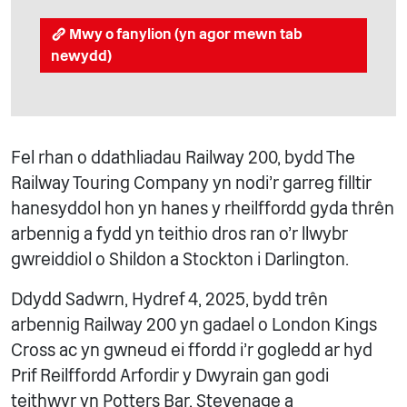
Mwy o fanylion (yn agor mewn tab
newydd)
Fel rhan o ddathliadau Railway 200, bydd The
Railway Touring Company yn nodi’r garreg filltir
hanesyddol hon yn hanes y rheilffordd gyda thrên
arbennig a fydd yn teithio dros ran o’r llwybr
gwreiddiol o Shildon a Stockton i Darlington.
Ddydd Sadwrn, Hydref 4, 2025, bydd trên
arbennig Railway 200 yn gadael o London Kings
Cross ac yn gwneud ei ffordd i'r gogledd ar hyd
Prif Reilffordd Arfordir y Dwyrain gan godi
teithwyr yn Potters Bar, Stevenage a