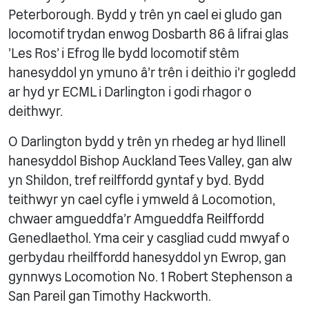
Peterborough. Bydd y trên yn cael ei gludo gan
locomotif trydan enwog Dosbarth 86 â lifrai glas
'Les Ros' i Efrog lle bydd locomotif stêm
hanesyddol yn ymuno â'r trên i deithio i'r gogledd
ar hyd yr ECML i Darlington i godi rhagor o
deithwyr.
O Darlington bydd y trên yn rhedeg ar hyd llinell
hanesyddol Bishop Auckland Tees Valley, gan alw
yn Shildon, tref reilffordd gyntaf y byd. Bydd
teithwyr yn cael cyfle i ymweld â Locomotion,
chwaer amgueddfa'r Amgueddfa Reilffordd
Genedlaethol. Yma ceir y casgliad cudd mwyaf o
gerbydau rheilffordd hanesyddol yn Ewrop, gan
gynnwys Locomotion No. 1 Robert Stephenson a
San Pareil gan Timothy Hackworth.