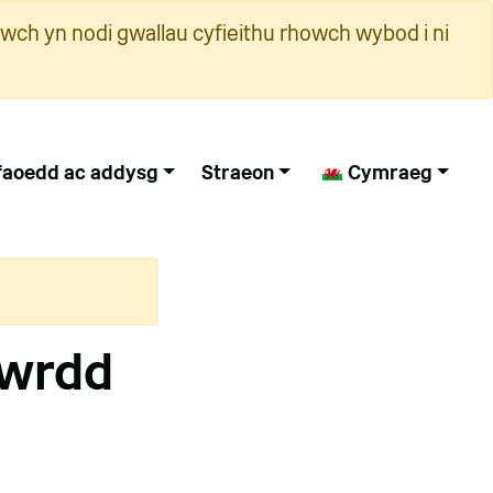
wch yn nodi gwallau cyfieithu rhowch wybod i ni
faoedd ac addysg
Straeon
Cymraeg
Bwrdd