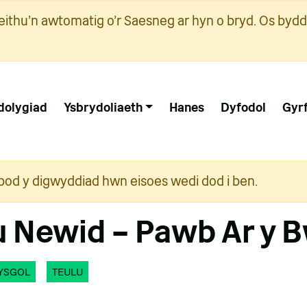
ithu'n awtomatig o'r Saesneg ar hyn o bryd. Os bydd
dolygiad
Ysbrydoliaeth
Hanes
Dyfodol
Gyr
i bod y digwyddiad hwn eisoes wedi dod i ben.
u Newid – Pawb Ar y 
YSGOL
TEULU