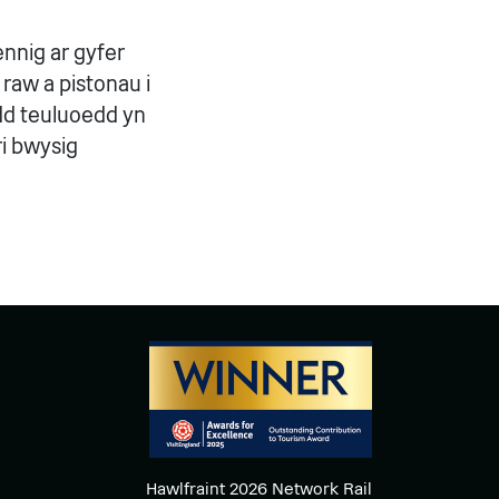
nnig ar gyfer
 raw a pistonau i
dd teuluoedd yn
ri bwysig
Hawlfraint 2026 Network Rail