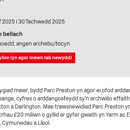
f 2025 i 30 Tachwedd 2025
 bellach
cyhoedd, angen archebu/tocyn
ylion (yn agor mewn tab newydd)
blygiad mawr, bydd Parc Preston yn agor ei ofod ard
hange, cyfres o arddangosfeydd sy'n archwilio effaith
kton a Darlington. Mae trawsnewidiad Parc Preston yn
sicrhau £20 miliwn o gyllid ar gyfer gwaith yn Yarm ac E
, Cymunedau a Lleol.