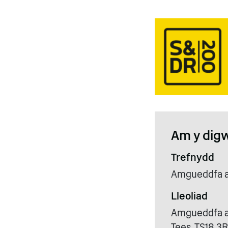
Am y dig
Trefnydd
Amgueddfa a 
Lleoliad
Amgueddfa a 
Tees, TS18 3