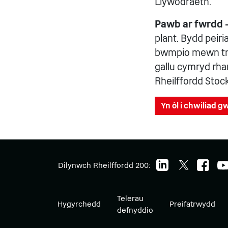
Llywodraeth.
Pawb ar fwrdd 
plant. Bydd peiria
bwmpio mewn trê
gallu cymryd rha
Rheilffordd Stock
Yn ôl i chwiliad 
Dilynwch Rheilffordd 200:
Telerau
Hygyrchedd
Preifatrwydd
defnyddio