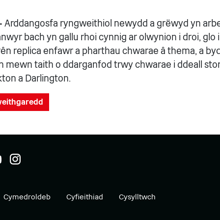
–
Arddangosfa ryngweithiol newydd a grëwyd yn arbe
nwyr bach yn gallu rhoi cynnig ar olwynion i droi, glo i
n replica enfawr a pharthau chwarae â thema, a by
n mewn taith o ddarganfod trwy chwarae i ddeall sto
ton a Darlington.
gweithgaredd
Cymedroldeb
Cyfieithiad
Cysylltwch