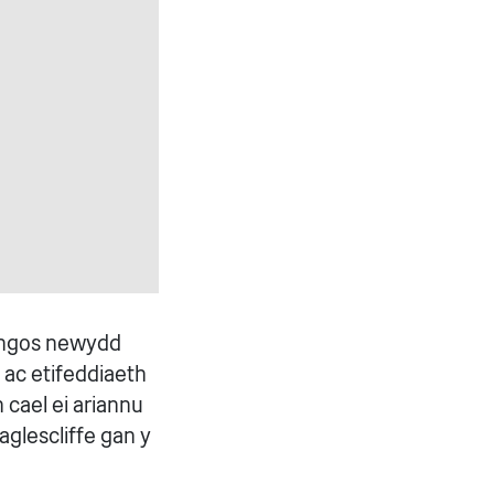
dangos newydd
 ac etifeddiaeth
 cael ei ariannu
aglescliffe gan y