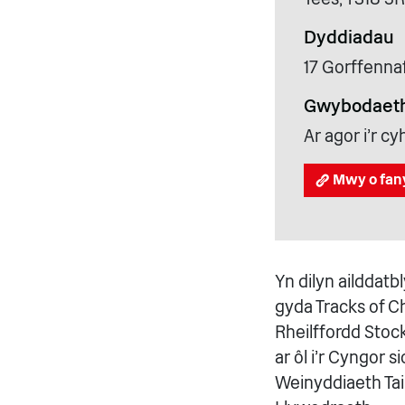
Dyddiadau
17 Gorffenna
Gwybodaeth
Ar agor i'r 
Mwy o fan
Yn dilyn ailddat
gyda Tracks of C
Rheilffordd Stoc
ar ôl i'r Cyngor 
Weinyddiaeth Tai