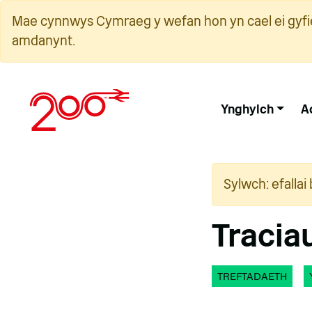
Neidio
Mae cynnwys Cymraeg y wefan hon yn cael ei gyfie
i'r
amdanynt.
cynnwys
Ynghylch
A
Sylwch: efalla
Tracia
TREFTADAETH