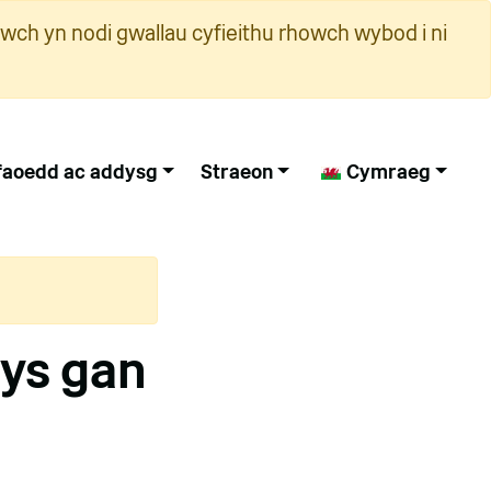
wch yn nodi gwallau cyfieithu rhowch wybod i ni
faoedd ac addysg
Straeon
Cymraeg
ys gan