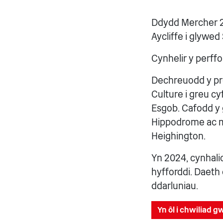
Ddydd Mercher 2
Aycliffe i glywed
Cynhelir y perff
Dechreuodd y pr
Culture i greu cyf
Esgob. Cafodd y
Hippodrome ac me
Heighington.
Yn 2024, cynhalio
hyfforddi. Daeth
ddarluniau.
Yn ôl i chwiliad 