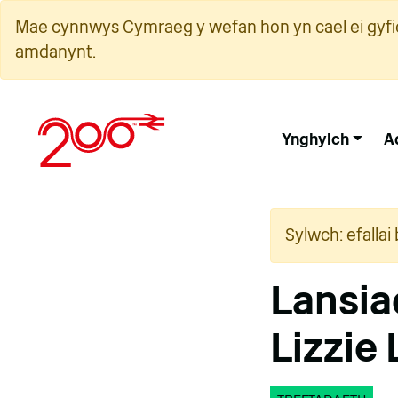
Neidio
Mae cynnwys Cymraeg y wefan hon yn cael ei gyfie
i'r
amdanynt.
cynnwys
Ynghylch
A
Sylwch: efalla
Lansia
Lizzie