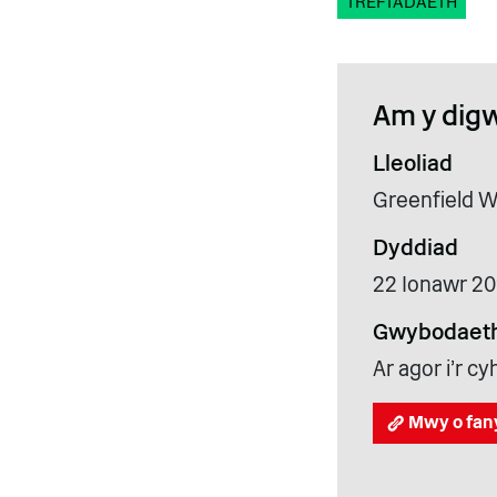
TREFTADAETH
Am y dig
Lleoliad
Greenfield W
Dyddiad
22 Ionawr 2
Gwybodaeth
Ar agor i'r 
Mwy o fan