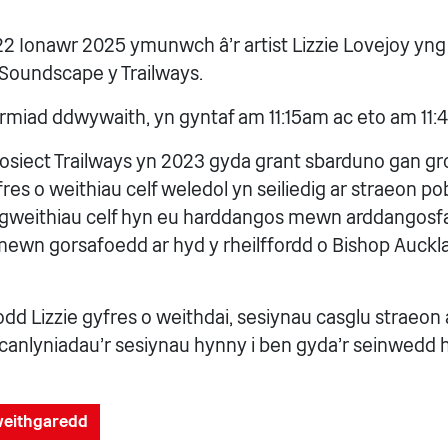
2 Ionawr 2025 ymunwch â'r artist Lizzie Lovejoy yn
 Soundscape y Trailways.
ormiad ddwywaith, yn gyntaf am 11:15am ac eto am 11:
osiect Trailways yn 2023 gyda grant sbarduno gan g
res o weithiau celf weledol yn seiliedig ar straeon pobl
 gweithiau celf hyn eu harddangos mewn arddangosfa
wn gorsafoedd ar hyd y rheilffordd o Bishop Auckla
dd Lizzie gyfres o weithdai, sesiynau casglu straeon 
 canlyniadau'r sesiynau hynny i ben gyda'r seinwedd 
gweithgaredd