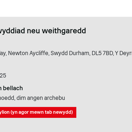
wyddiad neu weithgaredd
ay, Newton Aycliffe, Swydd Durham, DL5 7BD, Y Dey
025
 bellach
cyhoedd, dim angen archebu
ylion (yn agor mewn tab newydd)