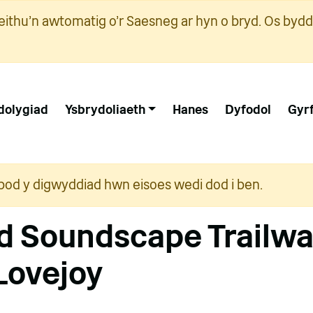
ithu'n awtomatig o'r Saesneg ar hyn o bryd. Os bydd
dolygiad
Ysbrydoliaeth
Hanes
Dyfodol
Gyr
i bod y digwyddiad hwn eisoes wedi dod i ben.
d Soundscape Trailwa
 Lovejoy