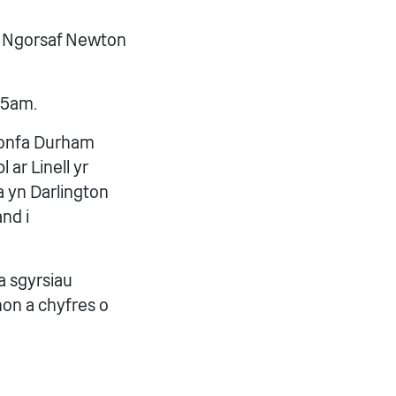
g Ngorsaf Newton
45am.
ronfa Durham
 ar Linell yr
 yn Darlington
nd i
a sgyrsiau
hon a chyfres o