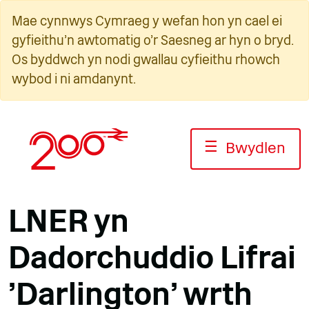
Neidio
Mae cynnwys Cymraeg y wefan hon yn cael ei
i'r
gyfieithu'n awtomatig o'r Saesneg ar hyn o bryd.
cynnwys
Os byddwch yn nodi gwallau cyfieithu rhowch
wybod i ni amdanynt.
☰
Bwydlen
LNER yn
Dadorchuddio Lifrai
'Darlington' wrth