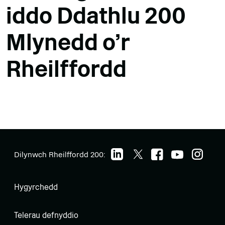
iddo Ddathlu 200
Mlynedd o'r
Rheilffordd
Dilynwch Rheilffordd 200:
Hygyrchedd
Telerau defnyddio