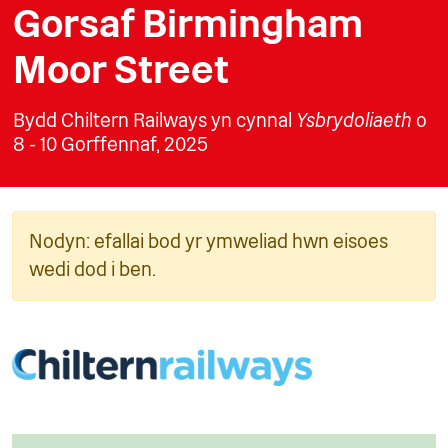
Gorsaf Birmingham
Moor Street
Bydd Chiltern Railways yn cynnal
Ysbrydoliaeth
o
8 - 10 Gorffennaf, 2025
Nodyn: efallai bod yr ymweliad hwn eisoes
wedi dod i ben.