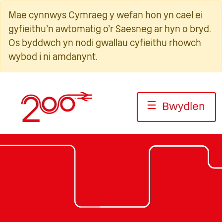
Neidio
Mae cynnwys Cymraeg y wefan hon yn cael ei
i'r
gyfieithu'n awtomatig o'r Saesneg ar hyn o bryd.
cynnwys
Os byddwch yn nodi gwallau cyfieithu rhowch
wybod i ni amdanynt.
☰
Bwydlen
Llun: Rheilffyrdd Chiltern
Llun: Rheilffyrdd Chiltern
Llun: Jack Boskett/Railway200