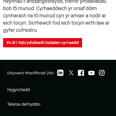
fwynhau'r arddangosfeydd, trefnir ymweliadau
bob 15 munud. Cyrhaeddwch yr orsaf ddim
cynharach na 10 munud cyn yr amser a nodir ar
eich tocyn. Sicrhewch fod eich tocyn wrth law ar
gyfer cofrestru.
Yn ôl i
Ysbrydoliaeth
tudalen cyrraedd
Dilynwch Rheilffordd 200:
Hygyrchedd
Telerau defnyddio