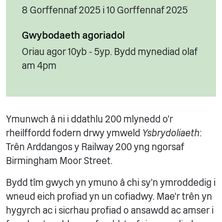
8 Gorffennaf 2025 i 10 Gorffennaf 2025
Gwybodaeth agoriadol
Oriau agor 10yb - 5yp. Bydd mynediad olaf
am 4pm
Ymunwch â ni i ddathlu 200 mlynedd o'r
rheilffordd fodern drwy ymweld
Ysbrydoliaeth
:
Trên Arddangos y Railway 200 yng ngorsaf
Birmingham Moor Street.
Bydd tîm gwych yn ymuno â chi sy'n ymroddedig i
wneud eich profiad yn un cofiadwy. Mae'r trên yn
hygyrch ac i sicrhau profiad o ansawdd ac amser i