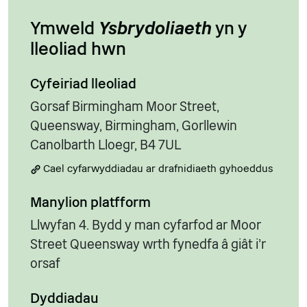
Ymweld
Ysbrydoliaeth
yn y
lleoliad hwn
Cyfeiriad lleoliad
Gorsaf Birmingham Moor Street,
Queensway, Birmingham, Gorllewin
Canolbarth Lloegr, B4 7UL
Cael cyfarwyddiadau ar drafnidiaeth gyhoeddus
Manylion platfform
Llwyfan 4. Bydd y man cyfarfod ar Moor
Street Queensway wrth fynedfa â giât i'r
orsaf
Dyddiadau