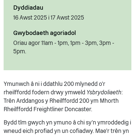
Dyddiadau
16 Awst 2025 i 17 Awst 2025
Gwybodaeth agoriadol
Oriau agor 11am - 1pm, 1pm - 3pm, 3pm -
5pm.
Ymunwch â ni i ddathlu 200 mlynedd o'r
rheilffordd fodern drwy ymweld
Ysbrydoliaeth
:
Trên Arddangos y Rheilffordd 200 ym Mhorth
Rheilffordd Freightliner Doncaster.
Bydd tîm gwych yn ymuno â chi sy'n ymroddedig i
wneud eich profiad yn un cofiadwy. Mae'r trên yn