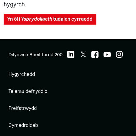
hygyrch.
Yn ôl i
Ysbrydoliaeth
tudalen cyrraedd
Dilynwch Rheilffordd 200:
Hygyrchedd
Telerau defnyddio
Preifatrwydd
Cymedroldeb