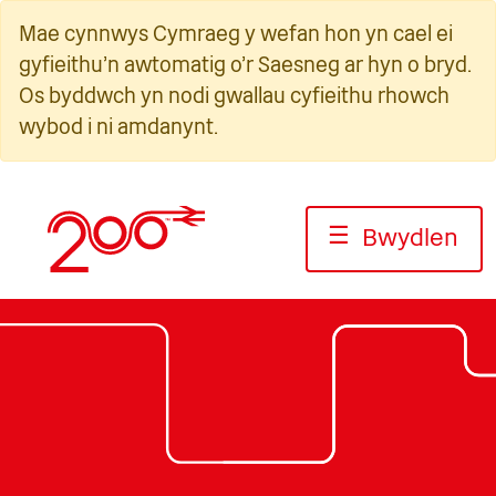
Neidio
Mae cynnwys Cymraeg y wefan hon yn cael ei
i'r
gyfieithu'n awtomatig o'r Saesneg ar hyn o bryd.
cynnwys
Os byddwch yn nodi gwallau cyfieithu rhowch
wybod i ni amdanynt.
☰
Bwydlen
Llun: Jack Boskett/Rheilffordd 200
Llun: Jack Boskett/Railway200
Llun: Jack Boskett/Rheilfford