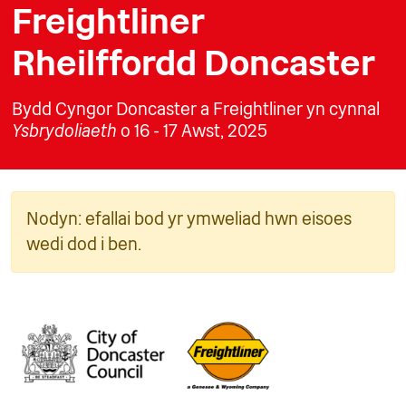
Freightliner
Rheilffordd Doncaster
Bydd Cyngor Doncaster a Freightliner yn cynnal
Ysbrydoliaeth
o 16 - 17 Awst, 2025
Nodyn: efallai bod yr ymweliad hwn eisoes
wedi dod i ben.