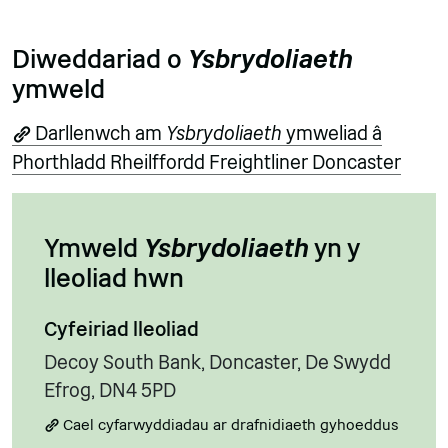
Diweddariad o
Ysbrydoliaeth
ymweld
Darllenwch am
Ysbrydoliaeth
ymweliad â
Phorthladd Rheilffordd Freightliner Doncaster
Ymweld
Ysbrydoliaeth
yn y
lleoliad hwn
Cyfeiriad lleoliad
Decoy South Bank, Doncaster, De Swydd
Efrog, DN4 5PD
Cael cyfarwyddiadau ar drafnidiaeth gyhoeddus