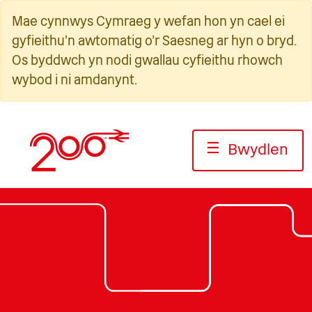
Neidio
Mae cynnwys Cymraeg y wefan hon yn cael ei
i'r
gyfieithu'n awtomatig o'r Saesneg ar hyn o bryd.
cynnwys
Os byddwch yn nodi gwallau cyfieithu rhowch
wybod i ni amdanynt.
☰
Bwydlen
Llun: Jack Boskett/Railway200
Llun: Jack Boskett/Railway200