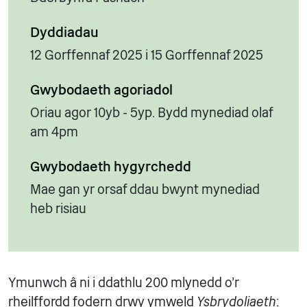
Dyddiadau
12 Gorffennaf 2025 i 15 Gorffennaf 2025
Gwybodaeth agoriadol
Oriau agor 10yb - 5yp. Bydd mynediad olaf
am 4pm
Gwybodaeth hygyrchedd
Mae gan yr orsaf ddau bwynt mynediad
heb risiau
Ymunwch â ni i ddathlu 200 mlynedd o'r
rheilffordd fodern drwy ymweld
Ysbrydoliaeth
: