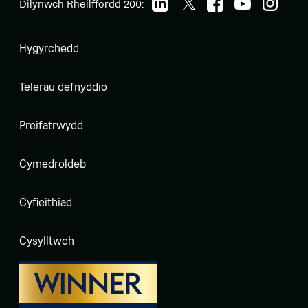
Dilynwch Rheilffordd 200:
Hygyrchedd
Telerau defnyddio
Preifatrwydd
Cymedroldeb
Cyfieithiad
Cysylltwch