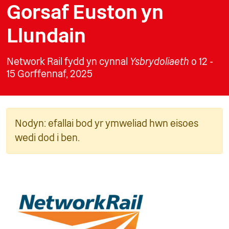
Gorsaf Euston yn
Llundain
Network Rail fydd yn cynnal
Ysbrydoliaeth
o 12 -
15 Gorffennaf, 2025
Nodyn: efallai bod yr ymweliad hwn eisoes
wedi dod i ben.