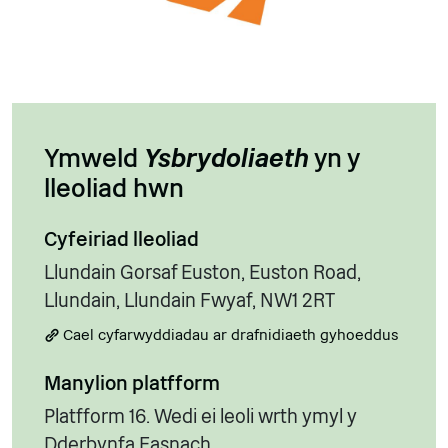
Ymweld
Ysbrydoliaeth
yn y
lleoliad hwn
Cyfeiriad lleoliad
Llundain Gorsaf Euston, Euston Road,
Llundain, Llundain Fwyaf, NW1 2RT
Cael cyfarwyddiadau ar drafnidiaeth gyhoeddus
Manylion platfform
Platfform 16. Wedi ei leoli wrth ymyl y
Dderbynfa Fasnach