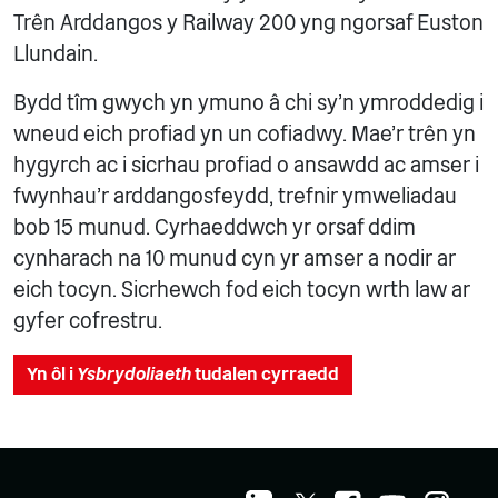
Trên Arddangos y Railway 200 yng ngorsaf Euston
Llundain.
Bydd tîm gwych yn ymuno â chi sy'n ymroddedig i
wneud eich profiad yn un cofiadwy. Mae'r trên yn
hygyrch ac i sicrhau profiad o ansawdd ac amser i
fwynhau'r arddangosfeydd, trefnir ymweliadau
bob 15 munud. Cyrhaeddwch yr orsaf ddim
cynharach na 10 munud cyn yr amser a nodir ar
eich tocyn. Sicrhewch fod eich tocyn wrth law ar
gyfer cofrestru.
Yn ôl i
Ysbrydoliaeth
tudalen cyrraedd