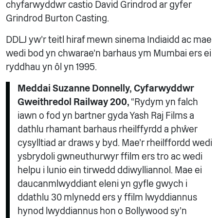
chyfarwyddwr castio David Grindrod ar gyfer
Grindrod Burton Casting.
DDLJ yw'r teitl hiraf mewn sinema Indiaidd ac mae
wedi bod yn chwarae'n barhaus ym Mumbai ers ei
ryddhau yn ôl yn 1995.
Meddai Suzanne Donnelly, Cyfarwyddwr
Gweithredol Railway 200,
“Rydym yn falch
iawn o fod yn bartner gyda Yash Raj Films a
dathlu rhamant barhaus rheilffyrdd a phŵer
cysylltiad ar draws y byd. Mae’r rheilffordd wedi
ysbrydoli gwneuthurwyr ffilm ers tro ac wedi
helpu i lunio ein tirwedd ddiwylliannol. Mae ei
daucanmlwyddiant eleni yn gyfle gwych i
ddathlu 30 mlynedd ers y ffilm lwyddiannus
hynod lwyddiannus hon o Bollywood sy’n