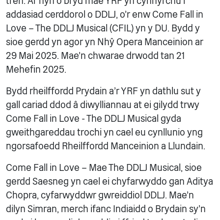
trên. Ar hyn o bryd mae YRF yn cynhyrchu’r
addasiad cerddorol o DDLJ, o’r enw Come Fall in
Love – The DDLJ Musical (CFIL) yn y DU. Bydd y
sioe gerdd yn agor yn Nhŷ Opera Manceinion ar
29 Mai 2025. Mae'n chwarae drwodd tan 21
Mehefin 2025.
Bydd rheilffordd Prydain a'r YRF yn dathlu sut y
gall cariad ddod â diwylliannau at ei gilydd trwy
Come Fall in Love - The DDLJ Musical gyda
gweithgareddau trochi yn cael eu cynllunio yng
ngorsafoedd Rheilffordd Manceinion a Llundain.
Come Fall in Love – Mae The DDLJ Musical, sioe
gerdd Saesneg yn cael ei chyfarwyddo gan Aditya
Chopra, cyfarwyddwr gwreiddiol DDLJ. Mae'n
dilyn Simran, merch ifanc Indiaidd o Brydain sy'n