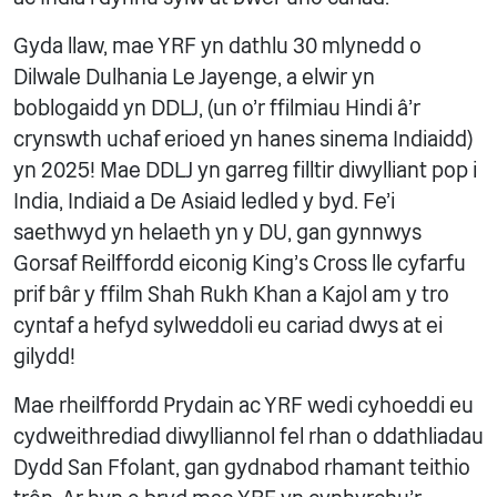
Gyda llaw, mae YRF yn dathlu 30 mlynedd o
Dilwale Dulhania Le Jayenge, a elwir yn
boblogaidd yn DDLJ, (un o’r ffilmiau Hindi â’r
crynswth uchaf erioed yn hanes sinema Indiaidd)
yn 2025! Mae DDLJ yn garreg filltir diwylliant pop i
India, Indiaid a De Asiaid ledled y byd. Fe’i
saethwyd yn helaeth yn y DU, gan gynnwys
Gorsaf Reilffordd eiconig King’s Cross lle cyfarfu
prif bâr y ffilm Shah Rukh Khan a Kajol am y tro
cyntaf a hefyd sylweddoli eu cariad dwys at ei
gilydd!
Mae rheilffordd Prydain ac YRF wedi cyhoeddi eu
cydweithrediad diwylliannol fel rhan o ddathliadau
Dydd San Ffolant, gan gydnabod rhamant teithio