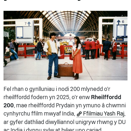
Fel rhan o gynlluniau i nodi 200 mlynedd o'r
rheilffordd fodern yn 2025, o'r enw
Rheilffordd
200
, mae rheilffordd Prydain yn ymuno â chwmni
cynhyrchu ffilm mwyaf India,
Ffilmiau Yash Raj
,
ar gyfer dathliad diwylliannol unigryw rhwng y DU
ac India i dynnu sylw at bŵer uno cariad.