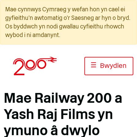
Neidio
Mae cynnwys Cymraeg y wefan hon yn cael ei
i'r
gyfieithu'n awtomatig o'r Saesneg ar hyn o bryd.
cynnwys
Os byddwch yn nodi gwallau cyfieithu rhowch
wybod i ni amdanynt.
☰
Bwydlen
Mae Railway 200 a
Yash Raj Films yn
ymuno â dwylo