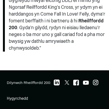
olygfeydd mwyaf eiconig DDLJ ei ffilmio yng
Ngorsaf Reilffordd King's Cross, yr ydym yn ei
harddangos yn Come Fall In Love! Felly, dyma'r
foment berffaith i ni bartneru â hi
Rheilffordd
200
. Gyda’n gilydd, rydyn ni eisiau lledaenu’r
neges o ba mor uno y gall cariad fod a pha mor
bwysig yw dathlu amrywiaeth a
chynwysoldeb.”
Dilynwch Rheilffordd 200:
Hygyrchedd