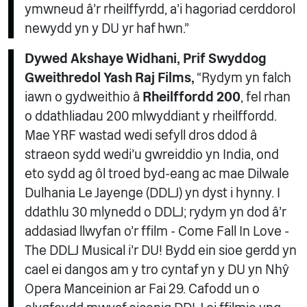
ymwneud â’r rheilffyrdd, a’i hagoriad cerddorol
newydd yn y DU yr haf hwn.”
Dywed Akshaye Widhani, Prif Swyddog
Gweithredol Yash Raj Films,
“Rydym yn falch
iawn o gydweithio â
Rheilffordd 200
, fel rhan
o ddathliadau 200 mlwyddiant y rheilffordd.
Mae YRF wastad wedi sefyll dros ddod â
straeon sydd wedi’u gwreiddio yn India, ond
eto sydd ag ôl troed byd-eang ac mae Dilwale
Dulhania Le Jayenge (DDLJ) yn dyst i hynny. I
ddathlu 30 mlynedd o DDLJ; rydym yn dod â'r
addasiad llwyfan o'r ffilm - Come Fall In Love -
The DDLJ Musical i'r DU! Bydd ein sioe gerdd yn
cael ei dangos am y tro cyntaf yn y DU yn Nhŷ
Opera Manceinion ar Fai 29. Cafodd un o