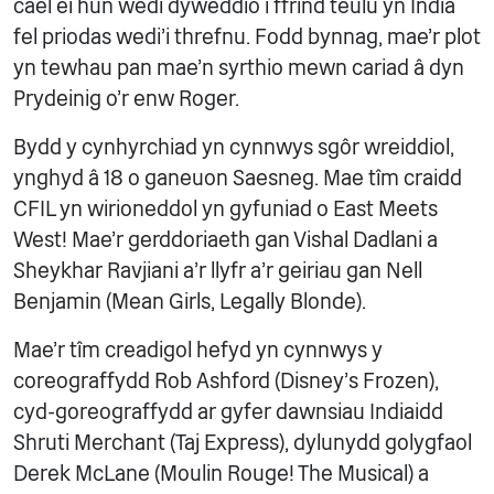
cael ei hun wedi dyweddio i ffrind teulu yn India
fel priodas wedi'i threfnu. Fodd bynnag, mae'r plot
yn tewhau pan mae'n syrthio mewn cariad â dyn
Prydeinig o'r enw Roger.
Bydd y cynhyrchiad yn cynnwys sgôr wreiddiol,
ynghyd â 18 o ganeuon Saesneg. Mae tîm craidd
CFIL yn wirioneddol yn gyfuniad o East Meets
West! Mae'r gerddoriaeth gan Vishal Dadlani a
Sheykhar Ravjiani a'r llyfr a'r geiriau gan Nell
Benjamin (Mean Girls, Legally Blonde).
Mae’r tîm creadigol hefyd yn cynnwys y
coreograffydd Rob Ashford (Disney’s Frozen),
cyd-goreograffydd ar gyfer dawnsiau Indiaidd
Shruti Merchant (Taj Express), dylunydd golygfaol
Derek McLane (Moulin Rouge! The Musical) a