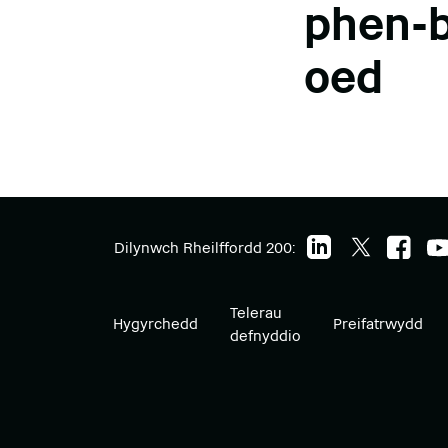
phen-b
oed
Dilynwch Rheilffordd 200:
Telerau
Hygyrchedd
Preifatrwydd
defnyddio