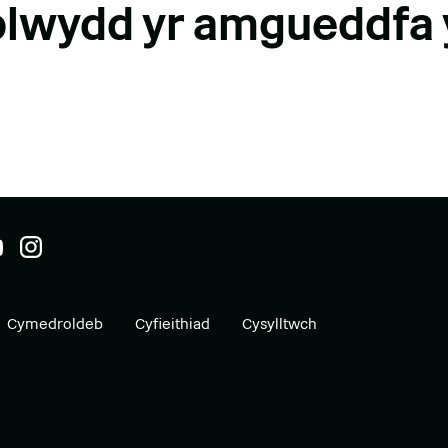
lwydd yr amgueddfa 
Cymedroldeb
Cyfieithiad
Cysylltwch