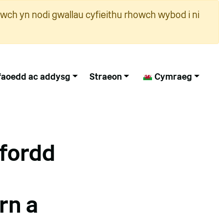
wch yn nodi gwallau cyfieithu rhowch wybod i ni
faoedd ac addysg
Straeon
Cymraeg
fordd
rn a