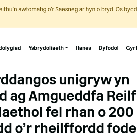
ithu'n awtomatig o'r Saesneg ar hyn o bryd. Os bydd
dolygiad
Ysbrydoliaeth
Hanes
Dyfodol
Gyr
rddangos unigryw yn
 ag Amgueddfa Reilf
aethol fel rhan o 200
d o'r rheilffordd fode