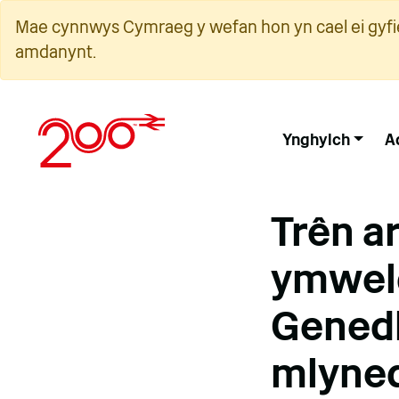
Neidio
Mae cynnwys Cymraeg y wefan hon yn cael ei gyfie
i'r
amdanynt.
cynnwys
Ynghylch
A
Trên a
ymweld
Genedl
mlyned