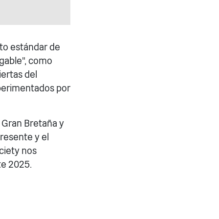
lto estándar de
igable", como
ertas del
xperimentados por
 Gran Bretaña y
resente y el
ciety nos
te 2025.