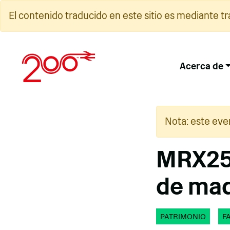
Ir
El contenido traducido en este sitio es mediante t
al
contenido
Acerca de
Nota: este eve
MRX25 
de maq
PATRIMONIO
F