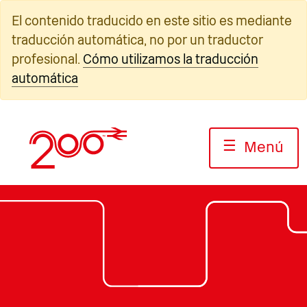
Ir
El contenido traducido en este sitio es mediante
al
traducción automática, no por un traductor
contenido
profesional.
Cómo utilizamos la traducción
automática
☰
Menú
Fotografía: Jack Boskett/Railway200
Fotografía: Jack Boskett/Railway200
Fotografía: Jack Boskett/Rail