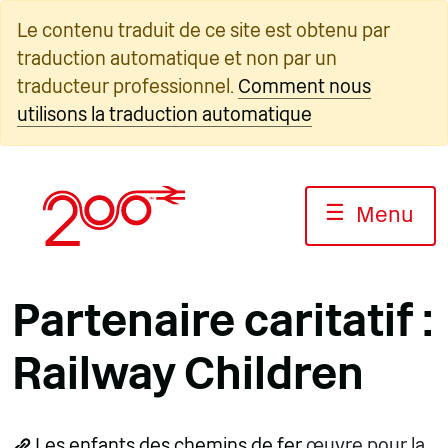
Skip
Le contenu traduit de ce site est obtenu par
to
traduction automatique et non par un
content
traducteur professionnel.
Comment nous
utilisons la traduction automatique
☰
Menu
Partenaire caritatif :
Railway Children
Les enfants des chemins de fer
œuvre pour la