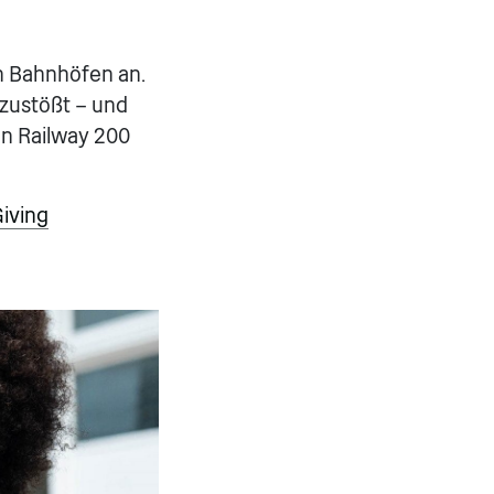
n Bahnhöfen an.
 zustößt – und
on Railway 200
Giving