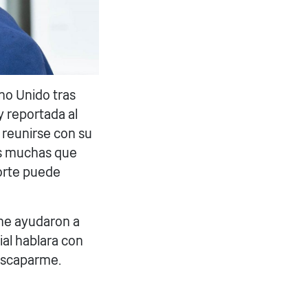
ino Unido tras
y reportada al
 reunirse con su
las muchas que
orte puede
 me ayudaron a
ial hablara con
escaparme.