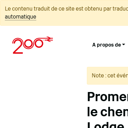
Skip
Le contenu traduit de ce site est obtenu par tradu
to
automatique
content
A propos de
Note : cet évé
Promen
le chem
Lodge