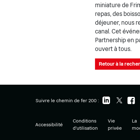
miniature de Fri
repas, des boiss
déjeuner, nous r
canal. Cet événe
Partnership en p
ouvert à tous.
Retour à la recher
Suivre le chemin de fer 200 :
Conditions
Vie
La
Accessibilité
d'utilisation
privée
mod