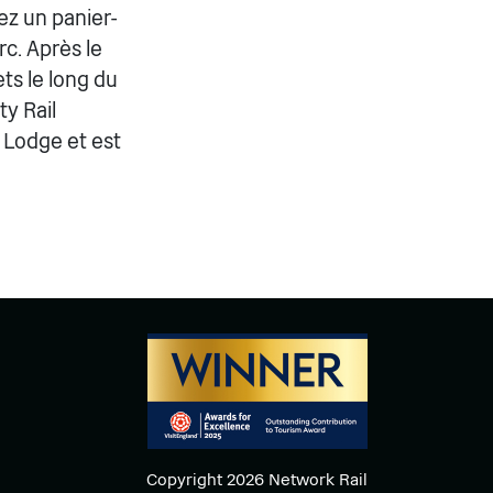
ez un panier-
c. Après le
ts le long du
y Rail
 Lodge et est
Copyright 2026 Network Rail