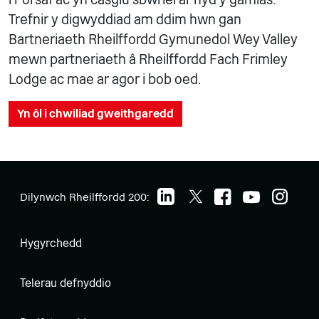
Trefnir y digwyddiad am ddim hwn gan
Bartneriaeth Rheilffordd Gymunedol Wey Valley
mewn partneriaeth â Rheilffordd Fach Frimley
Lodge ac mae ar agor i bob oed.
Yn ôl i chwiliad gweithgaredd
Dilynwch Rheilffordd 200:
Hygyrchedd
Telerau defnyddio