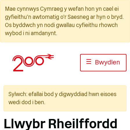
Neidio
Mae cynnwys Cymraeg y wefan hon yn cael ei
i'r
gyfieithu'n awtomatig o'r Saesneg ar hyn o bryd.
cynnwys
Os byddwch yn nodi gwallau cyfieithu rhowch
wybod i ni amdanynt.
☰
Bwydlen
Sylwch: efallai bod y digwyddiad hwn eisoes
wedi dod i ben.
Llwybr Rheilffordd