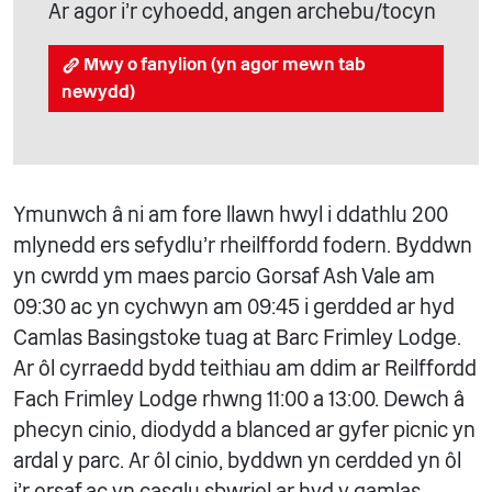
Ar agor i'r cyhoedd, angen archebu/tocyn
Mwy o fanylion (yn agor mewn tab
newydd)
Ymunwch â ni am fore llawn hwyl i ddathlu 200
mlynedd ers sefydlu’r rheilffordd fodern. Byddwn
yn cwrdd ym maes parcio Gorsaf Ash Vale am
09:30 ac yn cychwyn am 09:45 i gerdded ar hyd
Camlas Basingstoke tuag at Barc Frimley Lodge.
Ar ôl cyrraedd bydd teithiau am ddim ar Reilffordd
Fach Frimley Lodge rhwng 11:00 a 13:00. Dewch â
phecyn cinio, diodydd a blanced ar gyfer picnic yn
ardal y parc. Ar ôl cinio, byddwn yn cerdded yn ôl
i’r orsaf ac yn casglu sbwriel ar hyd y gamlas.