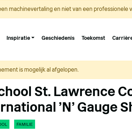
een machinevertaling en niet van een professionele v
Inspiratie
Geschiedenis
Toekomst
Carrièr
nement is mogelijk al afgelopen.
chool St. Lawrence C
ernational 'N' Gauge 
OOL
FAMILIE