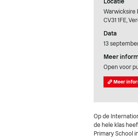
Locatie
Warwicksire 
CV31 1FE, Ver
Data
13 september
Meer inform
Open voor pub
Meer infor
Op de Internation
de hele klas hee
Primary School i