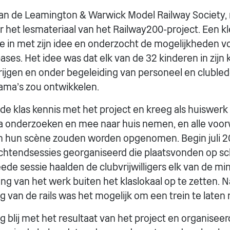
van de Leamington & Warwick Model Railway Society, 
r het lesmateriaal van het Railway200-project. Een k
 in met zijn idee en onderzocht de mogelijkheden v
ses. Het idee was dat elk van de 32 kinderen in zijn 
rijgen en onder begeleiding van personeel en cluble
rama's zou ontwikkelen.
 de klas kennis met het project en kreeg als huiswer
a onderzoeken en mee naar huis nemen, en alle voo
in hun scène zouden worden opgenomen. Begin juli 
chtendsessies georganiseerd die plaatsvonden op sc
ede sessie haalden de clubvrijwilligers elk van de m
ng van het werk buiten het klaslokaal op te zetten. N
g van de rails was het mogelijk om een trein te laten r
 blij met het resultaat van het project en organiseer