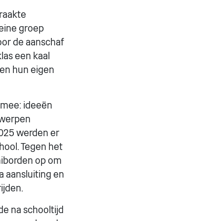
raakte
leine groep
oor de aanschaf
klas een kaal
den hun eigen
k mee: ideeën
rwerpen
2025 werden er
hool. Tegen het
iniborden op om
a aansluiting en
ijden.
de na schooltijd