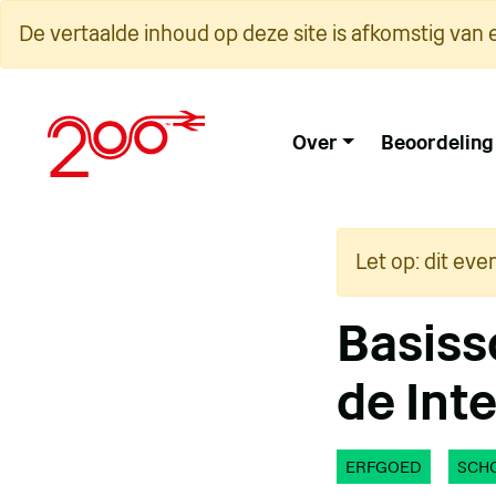
Overslaan
De vertaalde inhoud op deze site is afkomstig van 
naar
inhoud
Over
Beoordeling
Let op: dit eve
Basiss
de Int
ERFGOED
SCH