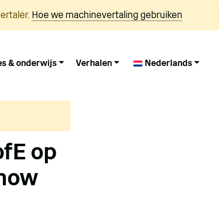
ertaler.
Hoe we machinevertaling gebruiken
es & onderwijs
Verhalen
Nederlands
ofE op
Show