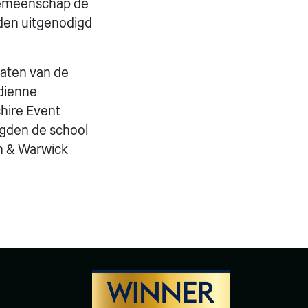
lgemeenschap de
rden uitgenodigd
taten van de
idienne
shire Event
igden de school
on & Warwick