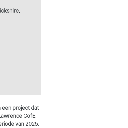
ckshire,
n een project dat
. Lawrence CofE
eriode van 2025.