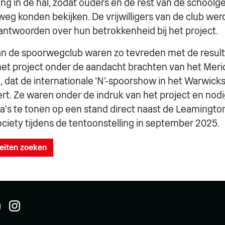
ing in de hal, zodat ouders en de rest van de schoo
g konden bekijken. De vrijwilligers van de club we
ntwoorden over hun betrokkenheid bij het project.
 van de spoorwegclub waren zo tevreden met de resul
het project onder de aandacht brachten van het Mer
, dat de internationale 'N'-spoorshow in het Warwick
rt. Ze waren onder de indruk van het project en nod
a's te tonen op een stand direct naast de Leamingt
ciety tijdens de tentoonstelling in september 2025.
teiten zoeken