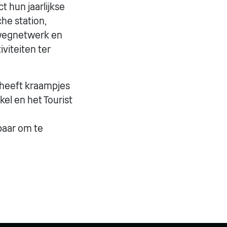
 hun jaarlijkse
che station,
orwegnetwerk en
viteiten ter
 heeft kraampjes
kel en het Tourist
baar om te