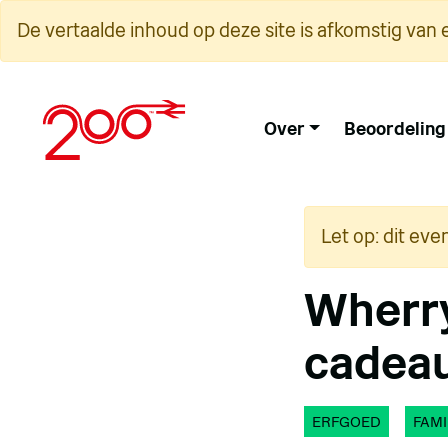
Overslaan
De vertaalde inhoud op deze site is afkomstig van 
naar
inhoud
Over
Beoordeling
Let op: dit eve
Wherry
cadea
ERFGOED
FAMI