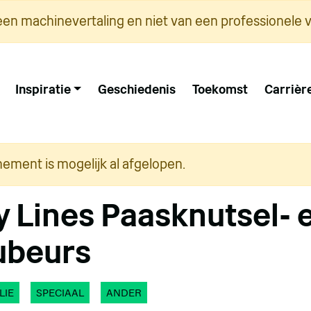
een machinevertaling en niet van een professionele v
Inspiratie
Geschiedenis
Toekomst
Carrièr
nement is mogelijk al afgelopen.
 Lines Paasknutsel- 
ubeurs
LIE
SPECIAAL
ANDER