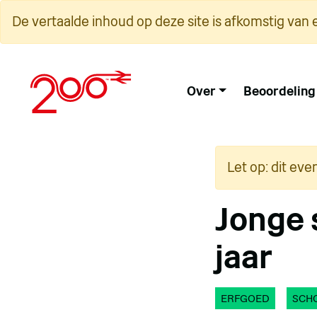
Overslaan
De vertaalde inhoud op deze site is afkomstig van 
naar
inhoud
Over
Beoordeling
Let op: dit eve
Jonge 
jaar
ERFGOED
SCH