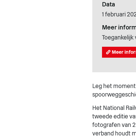
Data
1 februari 20
Meer inform
Toegankelijk 
Meer infor
Leg het moment va
spoorweggeschie
Het National Ra
tweede editie va
fotografen van 2
verband houdt me