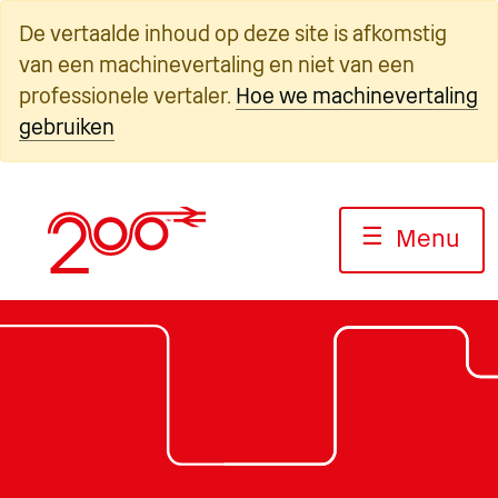
Overslaan
De vertaalde inhoud op deze site is afkomstig
naar
van een machinevertaling en niet van een
inhoud
professionele vertaler.
Hoe we machinevertaling
gebruiken
☰
Menu
Foto: Jack Boskett/Railway 200
Foto: Jack Boskett/Railway200
Foto: Jack Boskett/Railway200