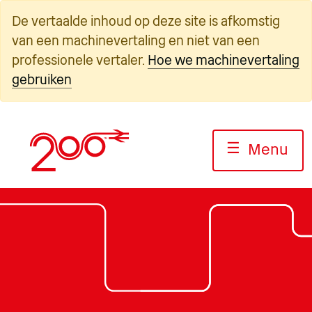
Overslaan
De vertaalde inhoud op deze site is afkomstig
naar
van een machinevertaling en niet van een
inhoud
professionele vertaler.
Hoe we machinevertaling
gebruiken
☰
Menu
Foto: Jack Boskett/Railway200
Foto: Jack Boskett/Railway200
Foto: Jack Boskett/Railway 20