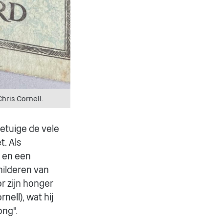
hris Cornell.
getuige de vele
t. Als
 en een
hilderen van
r zijn honger
nell), wat hij
ong".