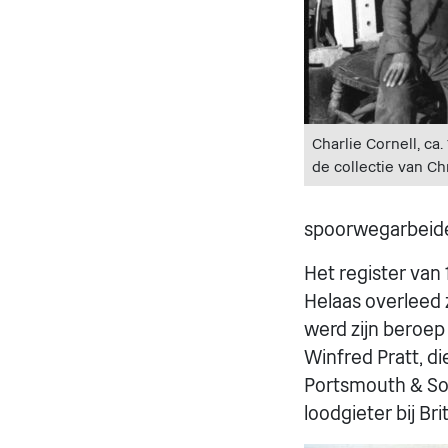
Charlie Cornell, ca
de collectie van Chr
spoorwegarbeide
Het register van
Helaas overleed z
werd zijn beroep 
Winfred Pratt, d
Portsmouth & Sou
loodgieter bij Bri