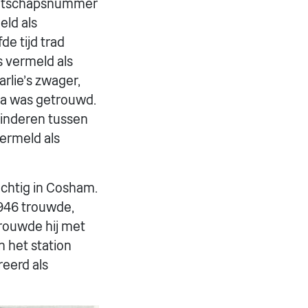
maatschapsnummer
eld als
e tijd trad
 vermeld als
rlie's zwager,
Eva was getrouwd.
kinderen tussen
vermeld als
achtig in Cosham.
 1946 trouwde,
trouwde hij met
 het station
eerd als