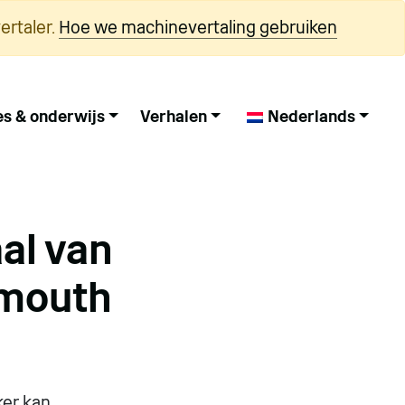
ertaler.
Hoe we machinevertaling gebruiken
es & onderwijs
Verhalen
Nederlands
aal van
smouth
ker kan