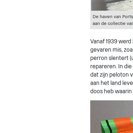
De haven van Ports
aan de collectie van
Vanaf 1939 werd h
gevaren mis, zoal
perron slentert (
repareren. In di
dat zijn peloton
aan het land lev
doos heb waarin 