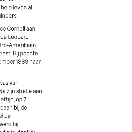
 hele leven al
ineers.
ce Cornell aan
t de Leopard
Afro-Amerikaan
iest. Hij pochte
vember 1889 naar
 was van
a zijn studie aan
eftijd, op 7
baan bij de
el de
werd hij