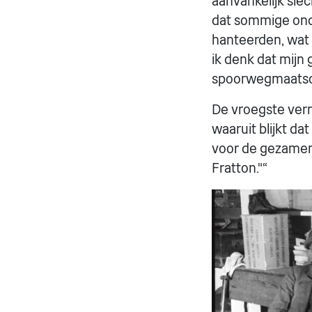
aanvankelijk sle
dat sommige ond
hanteerden, wat
ik denk dat mijn
spoorwegmaatscha
De vroegste verme
waaruit blijkt da
voor de gezamen
Fratton."“