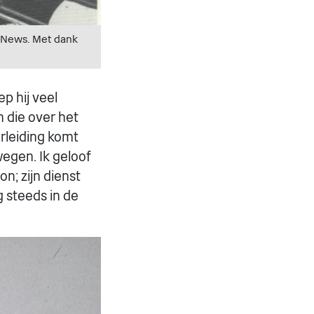
 News. Met dank
p hij veel
n die over het
erleiding komt
wegen. Ik geloof
n; zijn dienst
g steeds in de