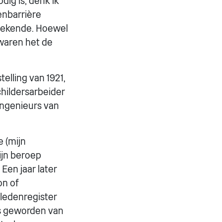
ig is, denk ik
nbarrière
tekende. Hoewel
 waren het de
elling van 1921,
Schildersarbeider
Ingenieurs van
e (mijn
ijn beroep
Een jaar later
on of
ledenregister
was geworden van