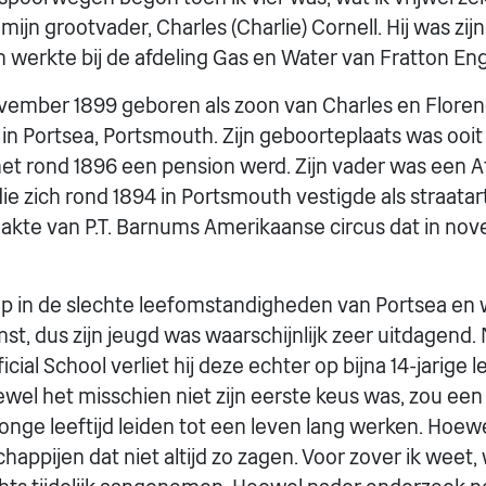
mijn grootvader, Charles (Charlie) Cornell. Hij was zijn
erkte bij de afdeling Gas en Water van Fratton Eng
ovember 1899 geboren als zoon van Charles en Floren
 in Portsea, Portsmouth. Zijn geboorteplaats was ooi
het rond 1896 een pension werd. Zijn vader was een 
ie zich rond 1894 in Portsmouth vestigde als straatart
maakte van P.T. Barnums Amerikaanse circus dat in no
op in de slechte leefomstandigheden van Portsea en
, dus zijn jeugd was waarschijnlijk zeer uitdagend. N
ial School verliet hij deze echter op bijna 14-jarige le
wel het misschien niet zijn eerste keus was, zou een 
nge leeftijd leiden tot een leven lang werken. Hoew
ppijen dat niet altijd zo zagen. Voor zover ik weet, 