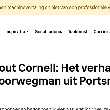
een machinevertaling en niet van een professionele v
Inspiratie
Geschiedenis
Toekomst
Carrièr
5
out Cornell: Het verh
oorwegman uit Port
 spoorwegen begon toen ik vier was, wat ik vrijwel ze