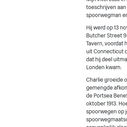
toeschrijven aan 
spoorwegman en w
Hij werd op 13 n
Butcher Street 9
Tavern, voordat 
uit Connecticut d
dat hij deel uit
Londen kwam.
Charlie groeide 
gemengde afkomst
de Portsea Benefic
oktober 1913. Hoe
spoorwegen op jo
spoorwegmaatscha