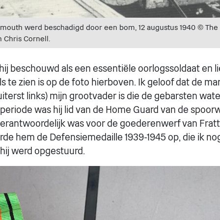
mouth werd beschadigd door een bom, 12 augustus 1940 (c) The
 Chris Cornell.
ij beschouwd als een essentiële oorlogssoldaat en lie
s te zien is op de foto hierboven. Ik geloof dat de ma
uiterst links) mijn grootvader is die de gebarsten wat
e periode was hij lid van de Home Guard van de spoor
 verantwoordelijk was voor de goederenwerf van Fratto
erde hem de Defensiemedaille 1939-1945 op, die ik no
hij werd opgestuurd.