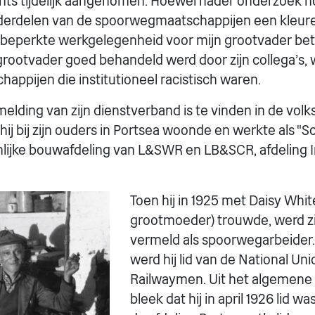
chts tijdelijk aangenomen. Hoewel nader onderzoek nod
erdelen van de spoorwegmaatschappijen een kleure
 beperkte werkgelegenheid voor mijn grootvader be
 grootvader goed behandeld werd door zijn collega's,
ppijen die institutioneel racistisch waren.
lding van zijn dienstverband is te vinden in de volkst
t hij bij zijn ouders in Portsea woonde en werkte als "
lijke bouwafdeling van L&SWR en LB&SCR, afdeling 
Toen hij in 1925 met Daisy Whit
grootmoeder) trouwde, werd z
vermeld als spoorwegarbeider. 
werd hij lid van de National Uni
Railwaymen. Uit het algemene 
bleek dat hij in april 1926 lid 