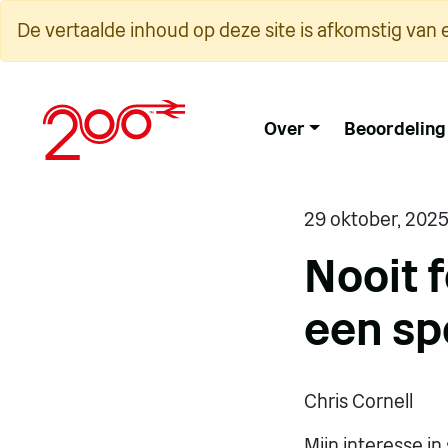
Overslaan
De vertaalde inhoud op deze site is afkomstig van 
naar
inhoud
Over
Beoordeling
29 oktober, 202
Nooit f
een sp
Chris Cornell
Mijn interesse in