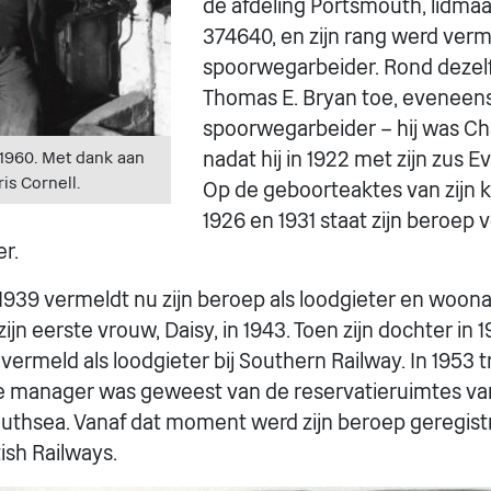
de afdeling Portsmouth, lid
374640, en zijn rang werd verm
spoorwegarbeider. Rond dezelfd
Thomas E. Bryan toe, eveneens
spoorwegarbeider – hij was Cha
. 1960. Met dank aan
nadat hij in 1922 met zijn zus 
is Cornell.
Op de geboorteaktes van zijn 
1926 en 1931 staat zijn beroep 
r.
 1939 vermeldt nu zijn beroep als loodgieter en woon
ijn eerste vrouw, Daisy, in 1943. Toen zijn dochter in
vermeld als loodgieter bij Southern Railway. In 1953 
ie manager was geweest van de reservatieruimtes van
thsea. Vanaf dat moment werd zijn beroep geregistr
tish Railways.