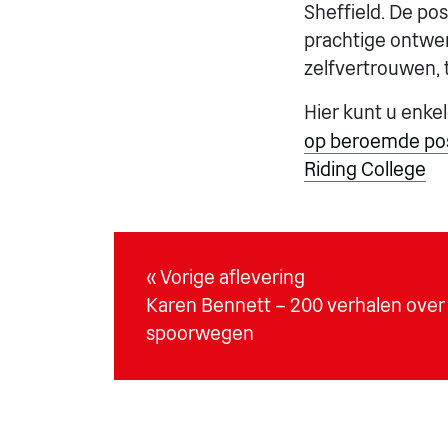
Sheffield. De po
prachtige ontwe
zelfvertrouwen, 
Hier kunt u enke
op beroemde post
Riding College
« Vorige aflevering
Karen Bennett – 200 verhalen over 
spoorwegen