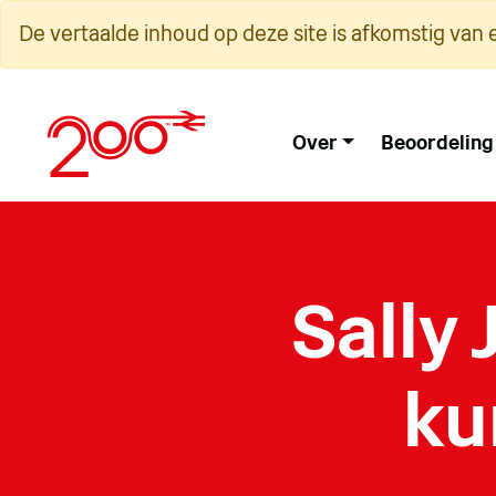
Overslaan
De vertaalde inhoud op deze site is afkomstig van 
naar
inhoud
Over
Beoordeling
Sally
ku