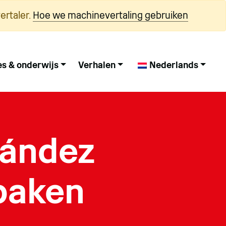
ertaler.
Hoe we machinevertaling gebruiken
es & onderwijs
Verhalen
Nederlands
nández
baken