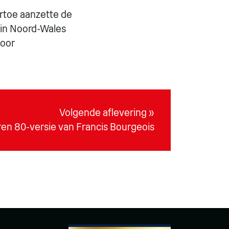
ertoe aanzette de
 in Noord-Wales
voor
Volgende aflevering »
aren 80-versie van Francis Bourgeois