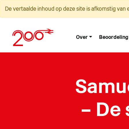
Overslaan
De vertaalde inhoud op deze site is afkomstig van 
naar
inhoud
Over
Beoordeling
Samue
– De