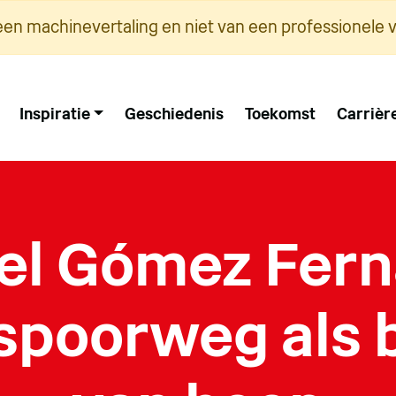
een machinevertaling en niet van een professionele v
Inspiratie
Geschiedenis
Toekomst
Carrièr
l Gómez Fer
 spoorweg als 