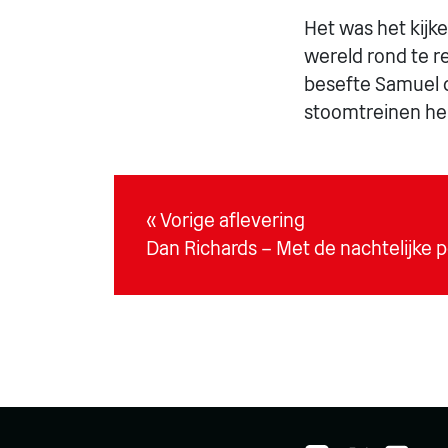
Het was het kijk
wereld rond te r
besefte Samuel da
stoomtreinen hem
« Vorige aflevering
Dan Richards – Met de nachtelijke p