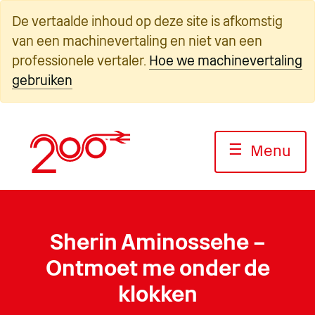
Overslaan
De vertaalde inhoud op deze site is afkomstig
naar
van een machinevertaling en niet van een
inhoud
professionele vertaler.
Hoe we machinevertaling
gebruiken
☰
Menu
Sherin Aminossehe –
Ontmoet me onder de
klokken