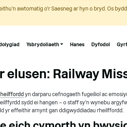
ithu'n awtomatig o'r Saesneg ar hyn o bryd. Os bydd
dolygiad
Ysbrydoliaeth
Hanes
Dyfodol
Gyr
r elusen: Railway Mis
heilffordd
yn darparu cefnogaeth fugeiliol ac emosiy
heilffyrdd sydd ei hangen – o staff sy'n wynebu argyf
d yr effeithir arnynt gan ddigwyddiadau rheilffordd.
 eich cymorth yn bwysi