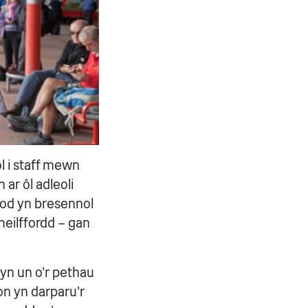
l i staff mewn
ar ôl adleoli
od yn bresennol
heilffordd – gan
n un o’r pethau
on yn darparu’r