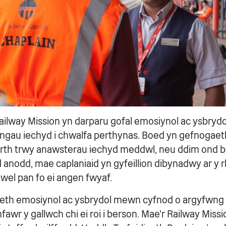
ailway Mission yn darparu gofal emosiynol ac ysbrydo
ngau iechyd i chwalfa perthynas. Boed yn gefnogaeth 
rth trwy anawsterau iechyd meddwl, neu ddim ond b
 anodd, mae caplaniaid yn gyfeillion dibynadwy ar y r
awel pan fo ei angen fwyaf.
th emosiynol ac ysbrydol mewn cyfnod o argyfwng y
wr y gallwch chi ei roi i berson. Mae’r Railway Missi