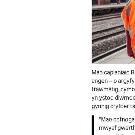
Mae caplaniaid R
angen – o argyfy
trawmatig, cymo
yn ystod diwrnod
gynnig cryfder t
“Mae cefnogae
mwyaf gwerthfa