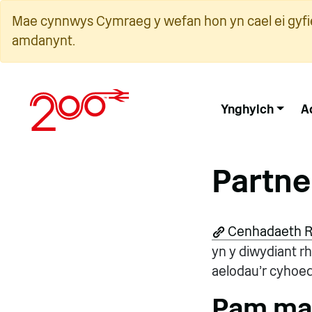
Neidio
Mae cynnwys Cymraeg y wefan hon yn cael ei gyfie
i'r
amdanynt.
cynnwys
Ynghylch
A
Partne
Cenhadaeth R
yn y diwydiant r
aelodau'r cyhoed
Pam mae