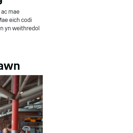
– ac mae
Mae eich codi
wn yn weithredol
iawn