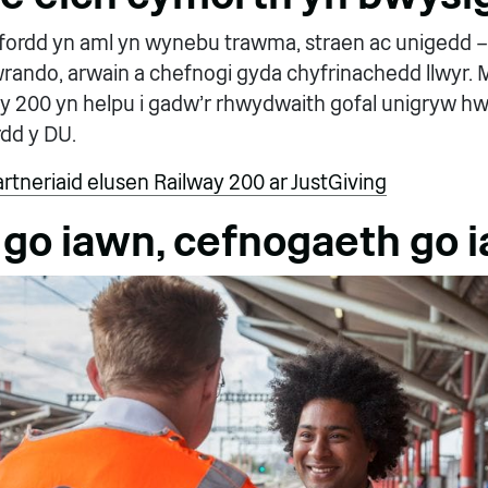
lffordd yn aml yn wynebu trawma, straen ac unigedd 
 wrando, arwain a chefnogi gyda chyfrinachedd llwyr. 
ay 200 yn helpu i gadw'r rhwydwaith gofal unigryw h
rdd y DU.
rtneriaid elusen Railway 200 ar JustGiving
u go iawn, cefnogaeth go 