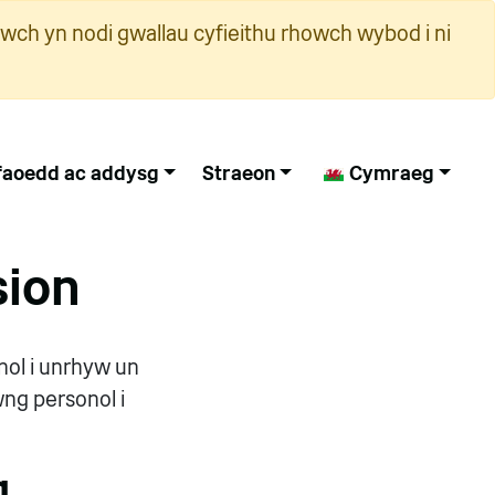
wch yn nodi gwallau cyfieithu rhowch wybod i ni
faoedd ac addysg
Straeon
Cymraeg
sion
nol i unrhyw un
wng personol i
g