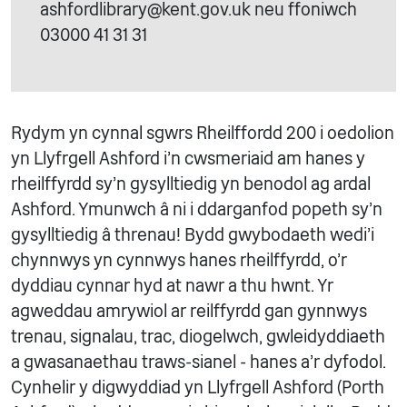
ashfordlibrary@kent.gov.uk neu ffoniwch
03000 41 31 31
Rydym yn cynnal sgwrs Rheilffordd 200 i oedolion
yn Llyfrgell Ashford i'n cwsmeriaid am hanes y
rheilffyrdd sy'n gysylltiedig yn benodol ag ardal
Ashford. Ymunwch â ni i ddarganfod popeth sy'n
gysylltiedig â threnau! Bydd gwybodaeth wedi'i
chynnwys yn cynnwys hanes rheilffyrdd, o'r
dyddiau cynnar hyd at nawr a thu hwnt. Yr
agweddau amrywiol ar reilffyrdd gan gynnwys
trenau, signalau, trac, diogelwch, gwleidyddiaeth
a gwasanaethau traws-sianel - hanes a'r dyfodol.
Cynhelir y digwyddiad yn Llyfrgell Ashford (Porth