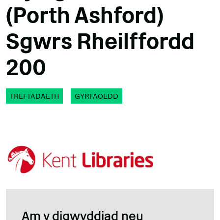
(Porth Ashford)
Sgwrs Rheilffordd
200
TREFTADAETH
GYRFAOEDD
Am y digwyddiad neu