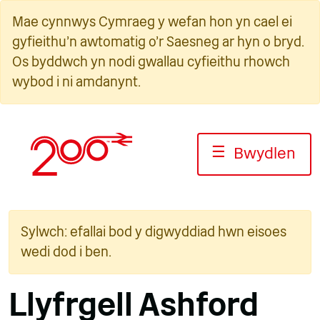
Neidio
Mae cynnwys Cymraeg y wefan hon yn cael ei
i'r
gyfieithu'n awtomatig o'r Saesneg ar hyn o bryd.
cynnwys
Os byddwch yn nodi gwallau cyfieithu rhowch
wybod i ni amdanynt.
☰
Bwydlen
Sylwch: efallai bod y digwyddiad hwn eisoes
wedi dod i ben.
Llyfrgell Ashford