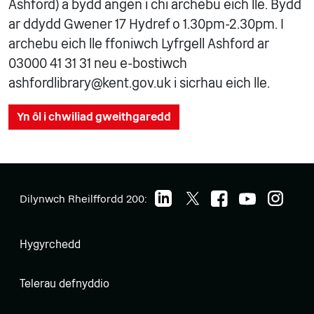
Ashford) a bydd angen i chi archebu eich lle. Bydd
ar ddydd Gwener 17 Hydref o 1.30pm-2.30pm. I
archebu eich lle ffoniwch Lyfrgell Ashford ar
03000 41 31 31 neu e-bostiwch
ashfordlibrary@kent.gov.uk i sicrhau eich lle.
Yn ôl i chwiliad gweithgaredd
Dilynwch Rheilffordd 200:
Hygyrchedd
Telerau defnyddio